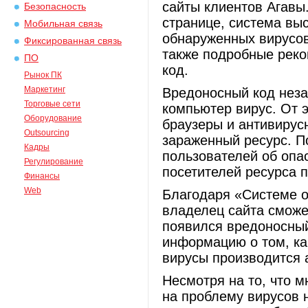
сайты клиентов Агавы
Безопасность
странице, система вы
Мобильная связь
обнаруженных вирусов
Фиксированная связь
также подробные реко
ПО
код.
Рынок ПК
Маркетинг
Вредоносный код неза
Торговые сети
компьютер вирус. От э
Оборудование
браузеры и антивирус
Outsourcing
зараженный ресурс. 
Кадры
пользователей об опас
Регулирование
посетителей ресурса п
Финансы
Web
Благодаря «Системе о
владелец сайта сможет
появился вредоносны
информацию о том, как
вирусы производится а
Несмотря на то, что 
на проблему вирусов н