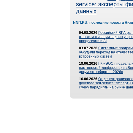
service: эксперты 
данных
NNIT.RU: последние новости Ниж
04.08.2026
Российский RPA-рын
от автоматизации задач к упр
процессами и AI
03.07.2026
Системные програ
обсудили переход на отечеств
встроенных систем
18.06.2026
ГК «ЭОС» подвела и
партнерской конференции «Ве
документооборот – 2026»
16.06.2026
От децентрализован
governed self-service: эксперт
смену парадигмы на рынке дан