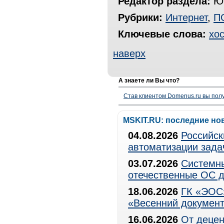
Редактор раздела:
Юр
Рубрики:
Интернет
,
П
Ключевые слова:
хос
наверх
А знаете ли Вы что?
Став клиентом Domenus.ru вы п
MSKIT.RU: последние но
04.08.2026
Российск
автоматизации зада
03.07.2026
Системны
отечественные ОС д
18.06.2026
ГК «ЭОС»
«Весенний документ
16.06.2026
От децен