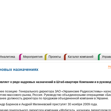
Аналитика
Мероприятия
Проекты
Каталог компаний
Управ
Н
новых назначениях
ляет о ряде кадровых назначений в Штаб-квартире Компании и в руково
нее позицию
Генерального директора ЗАО «Украинские Радиосистемы» назн
витию массового рынка, Россия. Руководство объединенными операциями «Би
анее должность директора по продажам объединенной компании в Украине.
ндр Баринов и Андрей Милиневский приступят 30 ноября 2009 года.
озицию генерального директора компании «Мобител» назначен директором п