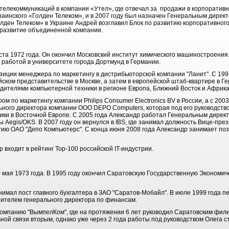
телекоммуникаций в компании «Утел», где отвечал за продажи в корпоративн
раинского «Голден Телеком», и в 2007 году был назначен Генеральным дирек
лден Телеком» в Украине Андрей возглавил Блок по развитию корпоративного
 развитие объединенной компании.
ста 1972 года. Он окончил Московский институт химического машиностроения
 работой в университете города Дортмунд в Германии.
зиции менеджера по маркетингу в дистрибьюторской компании "Ланит". С 1997
ийском представительстве в Москве, а затем в европейской штаб-квартире в Ге
дителями компьютерной техники в регионе Европа, Ближний Восток и Африка
ом по маркетингу компании Philips Consumer Electronics BV в России, а с 2003
ьного директора компании ООО DEPO Computers, которая под его руководст
ики в Восточной Европе. С 2005 года Александр работал Генеральным дире
ы Aegis/OKS. В 2007 году он вернулся в IBS, где занимал должность Вице-пре
итию OAO "Депо Компьютерс". С конца июня 2008 года Александр занимает по
 входит в рейтинг Top-100 российской IT-индустрии.
0 мая 1973 года. В 1995 году окончил Саратовскую Государственную Экономи
анимал пост главного бухгалтера в ЗАО "Саратов-Мобайл". В июле 1999 года 
тителем генерального директора по финансам.
 компанию "ВымпелКом", где на протяжении 6 лет руководил Саратовским фил
ой связи вторым, однако уже через 2 года работы под руководством Олега с