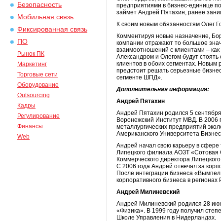
Безопасность
предприятиями в бизнес-единице по
займет Андрей Пятахин, ранее зани
Мобильная связь
К своим новым обязанностям Олег Го
Фиксированная связь
Комментируя новые назначение, Бо
ПО
компании отражают то большое знач
взаимоотношений с клиентами – как
Рынок ПК
Александром и Олегом будут стоят
клиентов в обоих сегментах. Новым
Маркетинг
предстоит решать серьезные бизнес-
Торговые сети
сегменте ШПД».
Оборудование
Дополнительная информация:
Outsourcing
Андрей Пятахин
Кадры
Андрей Пятахин родился 5 сентября 
Регулирование
Воронежский Институт МВД. В 2006 
Финансы
металлургических предприятий экол
Американского Университета Бизне
Web
Андрей начал свою карьеру в сфере 
Липецкого филиала АОЗТ «Сотовая 
Коммерческого директора Липецкого
С 2006 года Андрей отвечал за кор
После интеграции бизнеса «ВымпелК
корпоративного бизнеса в регионах 
Андрей Милиневский
Андрей Милиневский родился 28 июня
«Физика». В 1999 году получил сте
Школе Управления в Нидерландах.