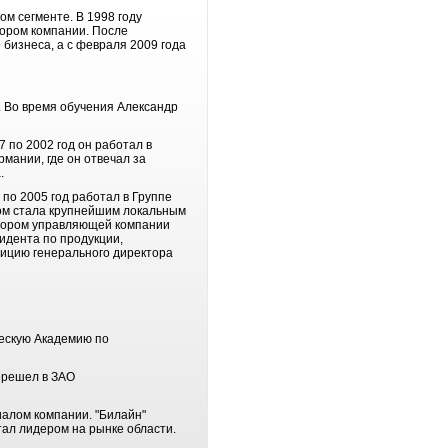
ом сегменте. В 1998 году
тором компании. После
 бизнеса, а с февраля 2009 года
. Во время обучения Александр
 по 2002 год он работал в
рмании, где он отвечал за
.
 по 2005 год работал в Группе
вом стала крупнейшим локальным
ктором управляющей компании
зидента по продукции,
зицию генерального директора
ческую Академию по
перешел в ЗАО
иалом компании. "Билайн"
тал лидером на рынке области.