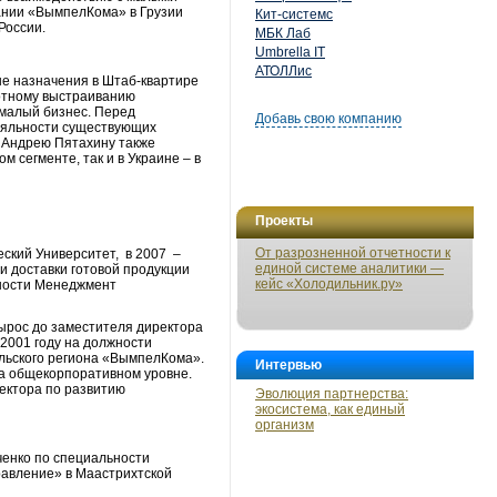
ании «ВымпелКома» в Грузии
Кит-системс
России.
МБК Лаб
Umbrella IT
АТОЛЛис
е назначения в Штаб-квартире
мотному выстраиванию
 малый бизнес. Перед
Добавь свою компанию
ояльности существующих
и Андрею Пятахину также
 сегменте, так и в Украине – в
Проекты
От разрозненной отчетности к
еский Университет, в 2007 –
единой системе аналитики —
 доставки готовой продукции
кейс «Холодильник.ру»
ьности Менеджмент
 вырос до заместителя директора
2001 году на должности
альского региона «ВымпелКома».
Интервью
на общекорпоративном уровне.
ектора по развитию
Эволюция партнерства:
экосистема, как единый
организм
ченко по специальности
равление» в Маастрихтской