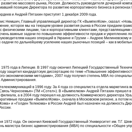
 развитию массового рынка, Россия. Должность руководителя дочерней комп
мавший позицию Директора по развитию корпоративного бизнеса в регионах 
рдеев и Андрей Пятахин приступят 1 декабря 2009 года.
рис Немшич, Главный управляющий директор ГК «ВымпелКом», сказал: «Новы
ение, которое мы на текущем уровне развития рынка в России придаем гра
 с физическими лицами, так и корпоративными клиентами, представляющими
ь очень важные задачи по повышению эффективности продаж и укреплению л
 руководителям наших операций в Украине и Грузии – Андрею Милиневскому 
задачи по дальнейшему усилению наших рыночных позиций – как в мобильном
1975 года в Липецке. В 1997 году окончил Липецкий Государственный Технич
году защитил кандидатскую диссертацию по теме «Повышение эффективности
ого-экономическими методами», 2007 году получил степень МВА по специал
с Администрирования.
телекоммуникаций в 1996 году. За 4 года со специалиста отдела маркетинга
Связь Черноземья» (ТМ «Сотел»). В «Вымпелком» Андрей Пятахин пришел в 
 филиала, а в 2004 году перешел на должность Коммерческого директора Ур
поративные продажи «ВымпелКома», сначала в Московском регионе, а потом 
ома» и «Голден Телекома» в России Андрей был назначен на должность Дир
России.
 1972 года. Он окончил Киевский Государственный Университет им. Т.Г. Шев
пень магистра бизнес администрирования (MBA) по специальности «Общее уп