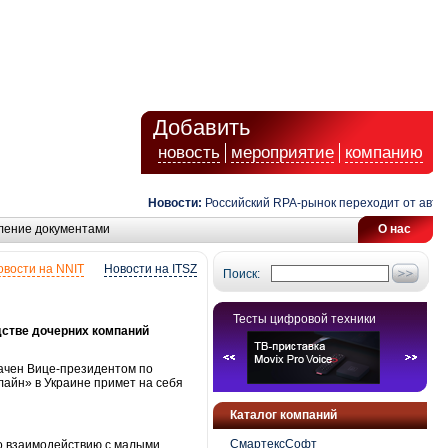
Добавить
новость
мероприятие
компанию
Новости:
Российский RPA-рынок переходит от автомати
ление документами
О нас
овости на NNIT
Новости на ITSZ
Поиск:
Тесты цифровой техники
дстве дочерних компаний
ачен Вице-президентом по
лайн» в Украине примет на себя
Каталог компаний
СмартексСофт
о взаимодействию с малыми