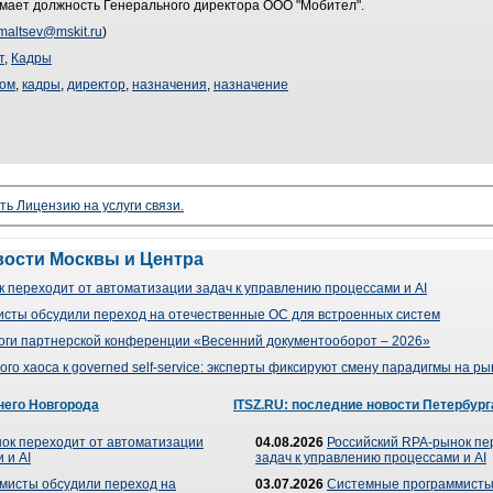
имает должность Генерального директора ООО "Мобител".
maltsev@mskit.ru
)
т
,
Кадры
ом
,
кадры
,
директор
,
назначения
,
назначение
ть Лицензию на услуги связи.
вости Москвы и Центра
 переходит от автоматизации задач к управлению процессами и AI
сты обсудили переход на отечественные ОС для встроенных систем
оги партнерской конференции «Весенний документооборот – 2026»
го хаоса к governed self-service: эксперты фиксируют смену парадигмы на р
него Новгорода
ITSZ.RU: последние новости Петербург
ок переходит от автоматизации
04.08.2026
Российский RPA-рынок пе
 и AI
задач к управлению процессами и AI
мисты обсудили переход на
03.07.2026
Системные программисты