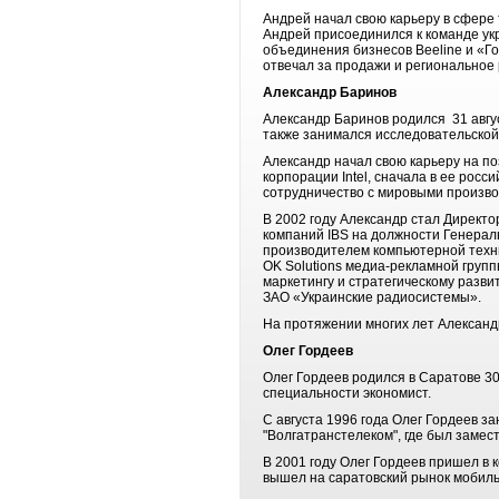
Андрей начал свою карьеру в сфере 
Андрей присоединился к команде ук
объединения бизнесов Beeline и «Го
отвечал за продажи и региональное
Александр Баринов
Александр Баринов родился 31 авгу
также занимался исследовательской
Александр начал свою карьеру на по
корпорации Intel, сначала в ее росс
сотрудничество с мировыми произво
В 2002 году Александр стал Директор
компаний IBS на должности Генерал
производителем компьютерной техн
OK Solutions медиа-рекламной групп
маркетингу и стратегическому разв
ЗАО «Украинские радиосистемы».
На протяжении многих лет Александр
Олег Гордеев
Олег Гордеев родился в Саратове 3
специальности экономист.
С августа 1996 года Олег Гордеев з
"Волгатранстелеком", где был замес
В 2001 году Олег Гордеев пришел в
вышел на саратовский рынок мобильн