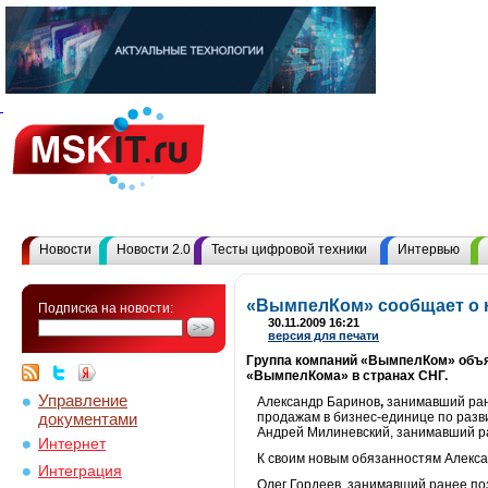
Новости
Новости 2.0
Тесты цифровой техники
Интервью
«ВымпелКом» сообщает о 
Подписка на новости:
30.11.2009 16:21
версия для печати
Группа компаний «ВымпелКом» объяв
«ВымпелКома» в странах СНГ.
Управление
Александр Баринов
,
занимавший ра
документами
продажам
в бизнес-единице по раз
Андрей Милиневский, занимавший р
Интернет
К своим новым обязанностям Алекса
Интеграция
Олег Гордеев, занимавший ранее п