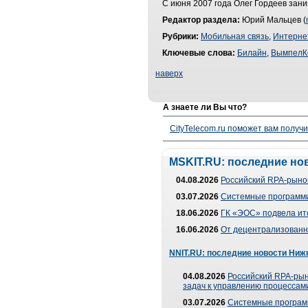
С июня 2007 года Олег Гордеев зан
Редактор раздела:
Юрий Мальцев (
Рубрики:
Мобильная связь
,
Интерне
Ключевые слова:
Билайн
,
ВымпелК
наверх
А знаете ли Вы что?
CityTelecom.ru поможет вам получи
MSKIT.RU: последние но
04.08.2026
Российский RPA-рынок
03.07.2026
Системные программи
18.06.2026
ГК «ЭОС» подвела ит
16.06.2026
От децентрализованно
NNIT.RU: последние новости Ниж
04.08.2026
Российский RPA-рын
задач к управлению процессами
03.07.2026
Системные програм