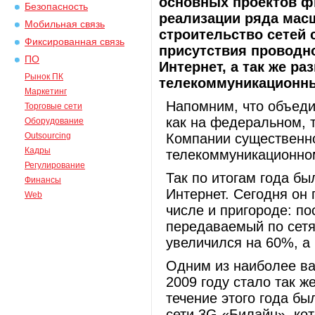
основных проектов фи
Безопасность
реализации ряда масш
Мобильная связь
строительство сетей 
Фиксированная связь
присутствия проводно
ПО
Интернет, а так же р
Рынок ПК
телекоммуникационны
Маркетинг
Напомним, что объеди
Торговые сети
как на федеральном, 
Оборудование
Outsourcing
Компании существенно
Кадры
телекоммуникационном
Регулирование
Так по итогам года б
Финансы
Интернет. Сегодня он 
Web
числе и пригороде: по
передаваемый по сетя
увеличился на 60%, а
Одним из наиболее в
2009 году стало так ж
течение этого года б
сети 3G «Билайн», ко