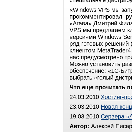
специальные дистрибут
«Windows VPS мы запус
прокомментировал рук
«Агава» Дмитрий Фила
VPS мы предлагаем к
версиями Windows Serv
ряд готовых решений (с
клиентом MetaTrader4 
нас предусмотрено три
Можно установить раз
обеспечение: «1С-Битр
выбрать «голый дистр
Что еще прочитать п
24.03.2010
Хостинг-п
23.03.2010
Новая конц
19.03.2010
Сервера «А
Автор:
Алексей Писар