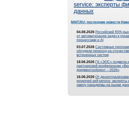
service: эксперты 
данных
NNIT.RU: последние новости Ниж
04.08.2026
Российский RPA-рын
от автоматизации задач к упр
процессами и AI
03.07.2026
Системные програ
обсудили переход на отечеств
встроенных систем
18.06.2026
ГК «ЭОС» подвела и
партнерской конференции «Ве
документооборот – 2026»
16.06.2026
От децентрализован
governed self-service: эксперт
смену парадигмы на рынке дан