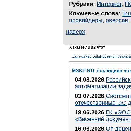
Рубрики:
Интернет
,
П
Ключевые слова:
lin
провайдеры
,
оверсан
наверх
А знаете ли Вы что?
Дата-центр DataHouse.ru предлага
MSKIT.RU: последние но
04.08.2026
Российск
автоматизации зада
03.07.2026
Системны
отечественные ОС д
18.06.2026
ГК «ЭОС»
«Весенний документ
16.06.2026
От децен