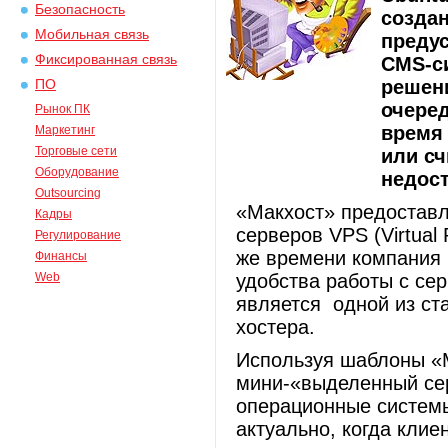
Безопасность
созда
Мобильная связь
преду
Фиксированная связь
CMS-си
решен
ПО
очеред
Рынок ПК
время 
Маркетинг
Торговые сети
или сч
Оборудование
недост
Outsourcing
«Макхост» предоставл
Кадры
серверов VPS (Virtual 
Регулирование
же времени компания 
Финансы
Web
удобства работы с се
является одной из ст
хостера.
Используя шаблоны «М
мини-«выделенный сер
операционные системы
актуально, когда клие