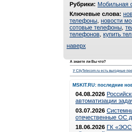
Рубрики:
Мобильная 
Ключевые слова:
но
телефоны
,
новости мо
сотовые телефоны
,
т
телефонов
,
купить те
наверх
А знаете ли Вы что?
У CityTelecom.ru есть выгодные п
MSKIT.RU: последние но
04.08.2026
Российск
автоматизации зада
03.07.2026
Системны
отечественные ОС д
18.06.2026
ГК «ЭОС»