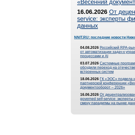
«Весенний документ
16.06.2026
От децен
service: эксперты 
данных
NNIT.RU: последние новости Ниж
04.08.2026
Российский RPA-рын
от автоматизации задач к упр
процессами и AI
03.07.2026
Системные програ
обсудили переход на отечеств
встроенных систем
18.06.2026
ГК «ЭОС» подвела и
партнерской конференции «Ве
документооборот – 2026»
16.06.2026
От децентрализован
governed self-service: эксперт
смену парадигмы на рынке дан