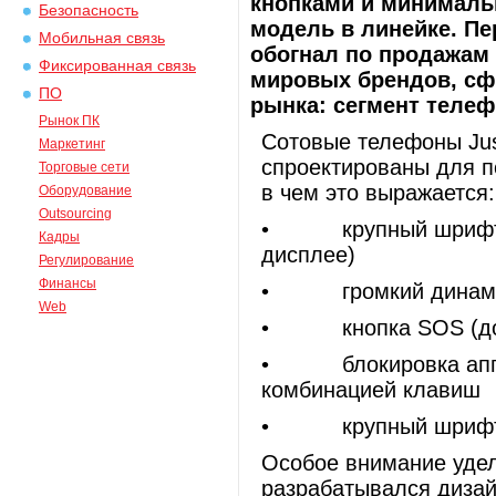
кнопками и минималь
Безопасность
модель в линейке. Пе
Мобильная связь
обогнал по продажам
Фиксированная связь
мировых брендов, сф
ПО
рынка: сегмент телеф
Рынок ПК
Сотовые телефоны Jus
Маркетинг
спроектированы для п
Торговые сети
в чем это выражается:
Оборудование
Outsourcing
• крупный шрифт на
Кадры
дисплее)
Регулирование
Финансы
• громкий динамик 
Web
• кнопка SOS (дозв
• блокировка аппар
комбинацией клавиш
• крупный шрифт в 
Особое внимание удел
разрабатывался дизай