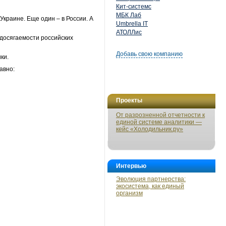
Кит-системс
МБК Лаб
краине. Еще один – в России. А
Umbrella IT
АТОЛЛис
 досягаемости российских
Добавь свою компанию
ки.
авно:
Проекты
От разрозненной отчетности к
единой системе аналитики —
кейс «Холодильник.ру»
Интервью
Эволюция партнерства:
экосистема, как единый
организм