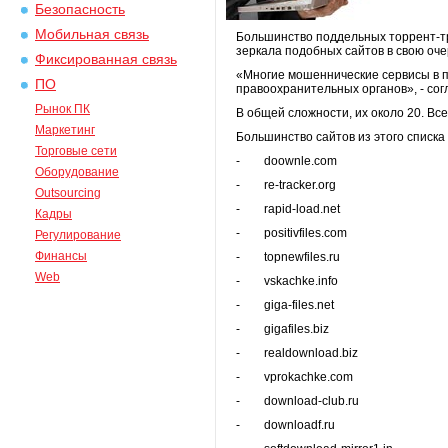
Безопасность
Мобильная связь
Большинство поддельных торрент-тр
зеркала подобных сайтов в свою оче
Фиксированная связь
«Многие мошеннические сервисы в п
ПО
правоохранительных органов», - со
Рынок ПК
В общей сложности, их около 20. В
Маркетинг
Большинство сайтов из этого списка 
Торговые сети
- doownle.com
Оборудование
- re-tracker.org
Outsourcing
- rapid-load.net
Кадры
- positivfiles.com
Регулирование
Финансы
- topnewfiles.ru
Web
- vskachke.info
- giga-files.net
- gigafiles.biz
- realdownload.biz
- vprokachke.com
- download-club.ru
- downloadf.ru