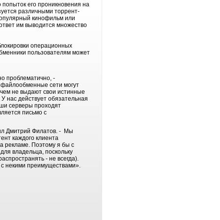
 попыток его проникновения на
ьзуется различными торрент-
 популярный кинофильм или
в ответ им выводится множество
 блокировки операционных
ообменники пользователям может
но проблематично, -
 файлообменные сети могут
ничем не выдают свои истинные
 У нас действует обязательная
аши серверы проходят
вляется письмо с
щил Дмитрий Филатов. - Мы
ент каждого клиента
 рекламе. Поэтому я бы с
для владельца, поскольку
аспространять - не всегда).
л с некими преимуществами».