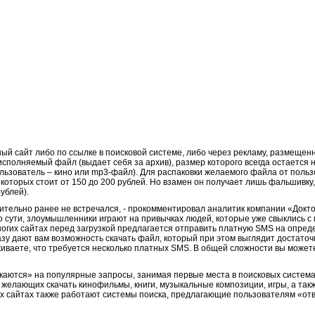
й сайт либо по ссылке в поисковой системе, либо через рекламу, размещенн
сполняемый файл (выдает себя за архив), размер которого всегда остается 
пользователь – кино или mp3-файл). Для распаковки желаемого файла от поль
оторых стоит от 150 до 200 рублей. Но взамен он получает лишь фальшивку,
ублей).
тельно ранее не встречался, - прокомментировал аналитик компании «Докто
По сути, злоумышленники играют на привычках людей, которые уже свыклись 
 многих сайтах перед загрузкой предлагается отправить платную SMS на опр
азу дают вам возможность скачать файл, который при этом выглядит достаточ
живаете, что требуется несколько платных SMS. В общей сложности вы можете 
аются» на популярные запросы, занимая первые места в поисковых системах
желающих скачать кинофильмы, книги, музыкальные композиции, игры, а так
тих сайтах также работают системы поиска, предлагающие пользователям «от