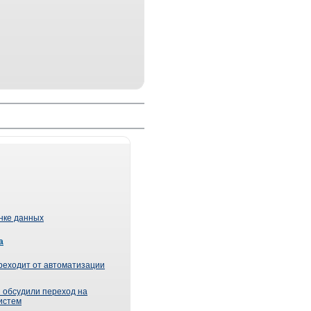
ынке данных
а
реходит от автоматизации
 обсудили переход на
истем