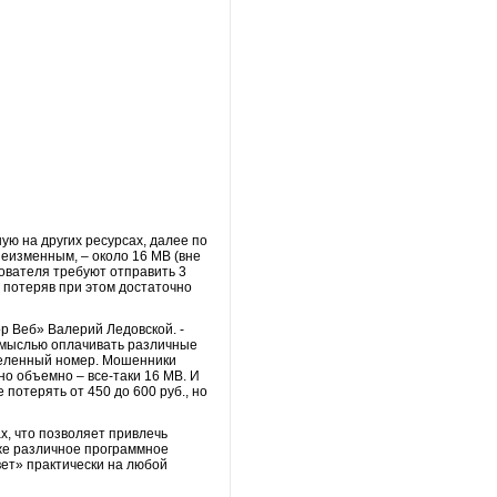
ую на других ресурсах, далее по
неизменным, – около 16 MB (вне
зователя требуют отправить 3
 потеряв при этом достаточно
р Веб» Валерий Ледовской. -
с мыслью оплачивать различные
еделенный номер. Мошенники
но объемно – все-таки 16 MB. И
потерять от 450 до 600 руб., но
, что позволяет привлечь
же различное программное
вет» практически на любой