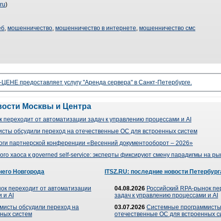
ru
)
еб
,
мошенничество
,
мошенничество в интернете
,
мошенничество смс
ЦЕНЕ предоставляет услугу "Аренда сервера" в Санкт-Петербурге.
вости Москвы и Центра
 переходит от автоматизации задач к управлению процессами и AI
сты обсудили переход на отечественные ОС для встроенных систем
оги партнерской конференции «Весенний документооборот – 2026»
го хаоса к governed self-service: эксперты фиксируют смену парадигмы на р
него Новгорода
ITSZ.RU: последние новости Петербург
ок переходит от автоматизации
04.08.2026
Российский RPA-рынок пе
 и AI
задач к управлению процессами и AI
мисты обсудили переход на
03.07.2026
Системные программисты
ных систем
отечественные ОС для встроенных с