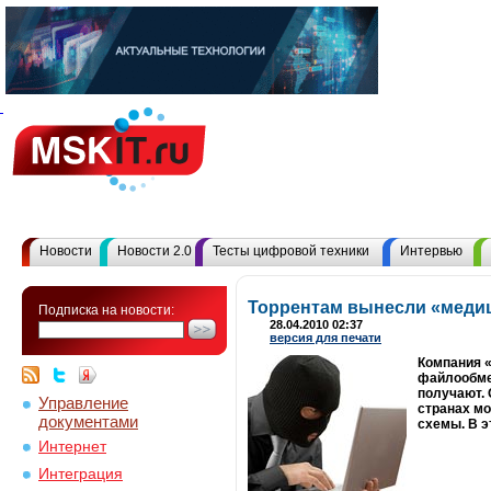
Новости
Новости 2.0
Тесты цифровой техники
Интервью
Торрентам вынесли «меди
Подписка на новости:
28.04.2010 02:37
версия для печати
Компания «
файлообмен
получают. 
Управление
странах мо
документами
схемы. В э
Интернет
Интеграция