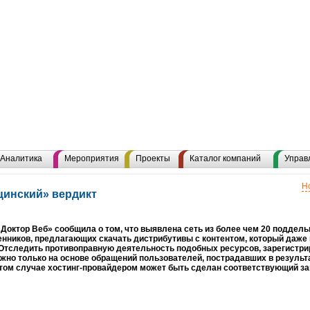
Аналитика
Мероприятия
Проекты
Каталог компаний
Управ
Н
цинский» вердикт
Доктор Веб» сообщила о том, что выявлена сеть из более чем 20 поддель
ников, предлагающих скачать дистрибутивы с контентом, который даже 
Отследить противоправную деятельность подобных ресурсов, зарегистри
жно только на основе обращений пользователей, пострадавших в результ
том случае хостинг-провайдером может быть сделан соответствующий за