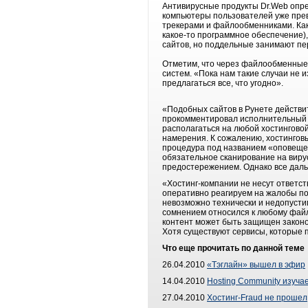
Антивирусные продукты Dr.Web опре
компьютеры пользователей уже превы
трекерами и файлообменниками. Как 
какое-то программное обеспечение),
сайтов, но поддельные занимают пе
Отметим, что через файлообменные 
систем. «Пока нам такие случаи не
предлагаться все, что угодно».
«Подобных сайтов в Рунете действите
прокомментировал исполнительный 
располагаться на любой хостинговой
намерения. К сожалению, хостинговы
процедура под названием «оповещен
обязательное сканирование на виру
предостережением. Однако все даль
«Хостинг-компании не несут ответст
оперативно реагируем на жалобы по
невозможно технически и недопусти
сомнением относился к любому файло
контент может быть защищен законом
Хотя существуют сервисы, которые 
Что еще прочитать по данной теме
26.04.2010
«Тэглайн» вышел в эфир
14.04.2010
Hosting Community изуча
27.04.2010
Хостинг-Fraud не прошел