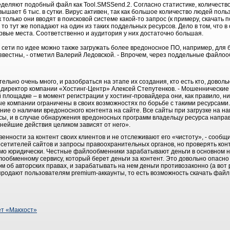
деляют подобный файл как Tool.SMSSend.2. Согласно статистике, количество
шает 6 тыс. в сутки. Вирус активен, так как большое количество людей пол
только они вводят в поисковой системе какой-то запрос (к примеру, скачать
 то тут же попадают на один из таких поддельных ресурсов. Дело в том, что 
рвые места. Соответственно и аудитория у них достаточно большая.
сети по идее можно также загружать более вредоносное ПО, например, для
 известны, - отметил Валерий Ледовской. - Впрочем, через поддельные файл
льно очень много, и разобраться на этапе их создания, кто есть кто, доволь
директор компании «Хостинг-Центр» Алексей Степутенков. - Мошеннические
 площадке – в момент регистрации у хостинг-провайдера они, как правило, 
е компании ограничены в своих возможностях по борьбе с такими ресурсами.
ие о наличии вредоносного контента на сайте. Все сайты при загрузке на н
сы, и в случае обнаружения вредоносных программ владельцу ресурса напра
нейшие действия целиком зависят от него».
венности за контент своих клиентов и не отслеживают его «чистоту», - сооб
сетителей сайтов и запросы правоохранительных органов, но проверять конт
мо юридически. Честные файлообменники зарабатывают деньги в основном на
обменному сервису, который берет деньги за контент. Это довольно опасно 
 об авторских правах, и зарабатывать на нем деньги противозаконно (а вот р
продают пользователям premium-аккаунты, то есть возможность скачать фай
ет «Макхост»