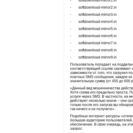
- softdownload-mirror1.in
- softdownload-mirror2.in
- softdownload-mirror3.in
- softdownload-mirror4.in
- softdownload-mirror5.in
- softdownload-mirror6.in
- softdownload-mirror7.in
- softdownload-mirror8.in
- softdownload-mirror9.in
Пользователь попадает на поддельны
соответствующей ссылке скачивает и
зависимости от того, что загрузил 
платных SMS-сообщения, каждое из к
значительную сумму (от 450 до 600 р
«Данный вид мошенничества действи
Хотя схема его предельно проста. 
услуги через SMS. В частности, на
действуют несколько иначе – они ср
только после его запуска вы обнару
так ничего и не получите».
Подобные интернет-ресурсы «отклик
большую аудиторию пользователей, 
обеспечение. В свою очередь, на э
запрос.