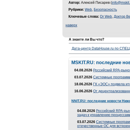
Автор:
Алексей Писарев (
info@mskit.
Рубрики:
Web
,
Безопасность
Ключевые слова:
Dr Web
,
Доктор В
наверх
А знаете ли Вы что?
Дата-центр DataHouse.ru по СПЕЦ-
MSKIT.RU: последние но
04.08.2026
Российский RPA-рынок
03.07.2026
Системные программи
18.06.2026
ГК «ЭОС» подвела ит
16.06.2026
От децентрализованно
NNIT.RU: последние новости Ниж
04.08.2026
Российский RPA-рын
задач к управлению процессами
03.07.2026
Системные програм
отечественные ОС для встроен