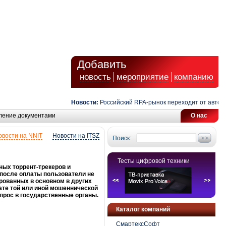
Добавить
новость
мероприятие
компанию
Новости:
Российский RPA-рынок переходит от автоматиз
ление документами
О нас
овости на NNIT
Новости на ITSZ
Поиск:
Тесты цифровой техники
ных торрент-трекеров и
после оплаты пользователи не
рованных в основном в других
ате той или иной мошеннической
прос в государственные органы.
Каталог компаний
СмартексСофт