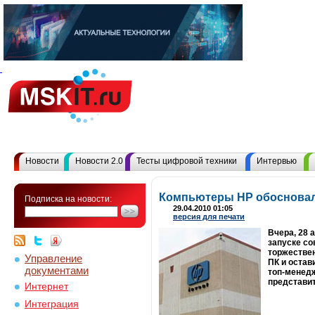
Новости
Новости 2.0
Тесты цифровой техники
Интервью
Компьютеры HP обосновал
Подписка на новости:
29.04.2010 01:05
версия для печати
Вчера, 28 а
запуске со
торжествен
Управление
ПК и остав
документами
топ-менедж
представи
Интернет
Интеграция