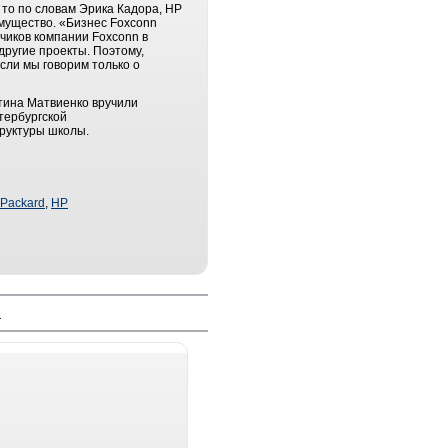
 то по словам Эрика Кадора, НР
мущество. «Бизнес Foxconn
зчиков компании Foxconn в
другие проекты. Поэтому,
сли мы говорим только о
тина Матвиенко вручили
тербургской
руктуры школы.
 Packard
,
HP
й