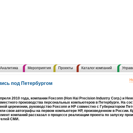
Аналитика
Мероприятия
Проекты
Каталог компаний
Управ
Н
ись под Петербургом
преля 2010 года, компании Foxconn (Hon Hai Precision Industry Corp.) и Hew
вместного производства персональных компьютеров в Петербурге. На со
ной церемонии, руководство Foxconn и HP совместно с Губернатором Пет
или свои автографы на первом компьютере НР, произведенном в России. Кр
мент компаний рассказал о процессе реализации проекта по запуску прои
телей СМИ.