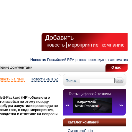
Добавить
новость
мероприятие
компанию
Новости:
Российский RPA-рынок переходит от автоматизации 
ление документами
О нас
овости на NNIT
Новости на ITSZ
Поиск:
Тесты цифровой техники
lett-Packard (HP) объявили о
стоявшейся по этому поводу
ербурга запустили производство
оме того, в ходе мероприятия,
зводства и ответили на вопросы
Каталог компаний
СмартексСофт