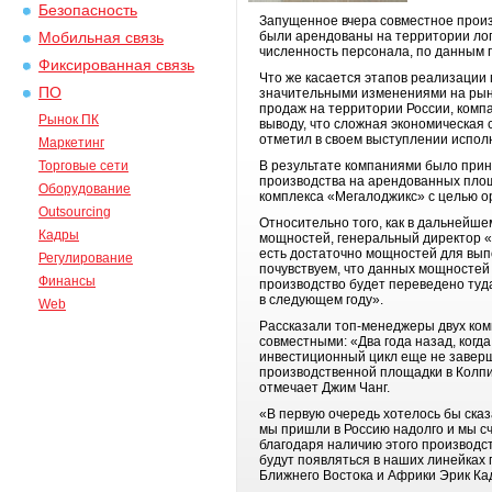
Безопасность
Запущенное вчера совместное произ
были арендованы на территории лог
Мобильная связь
численность персонала, по данным 
Фиксированная связь
Что же касается этапов реализации п
ПО
значительными изменениями на рын
продаж на территории России, комп
Рынок ПК
выводу, что сложная экономическая
отметил в своем выступлении испол
Маркетинг
Торговые сети
В результате компаниями было прин
производства на арендованных площ
Оборудование
комплекса «Мегалоджикс» с целью о
Outsourcing
Относительно того, как в дальнейш
Кадры
мощностей, генеральный директор «
есть достаточно мощностей для выпо
Регулирование
почувствуем, что данных мощностей
Финансы
производство будет переведено туда
в следующем году».
Web
Рассказали топ-менеджеры двух ком
совместными: «Два года назад, когд
инвестиционный цикл еще не заверше
производственной площадки в Колпи
отмечает Джим Чанг.
«В первую очередь хотелось бы сказ
мы пришли в Россию надолго и мы сч
благодаря наличию этого производс
будут появляться в наших линейках 
Ближнего Востока и Африки Эрик Ка