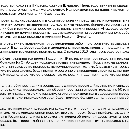
водство Foxconn и HP расположено в Шушарах. Производственные площади (
истического комплекса «Мегалоджикс». На производстве на данный момент р
представителей компаний, будет расти.
роекта, то, как рассказали в ходе мероприятия представители компаний, в на
ке электроники, вызванными последствиями мирового финансового кризиса,
ании были вынуждены пересмотреть планы запуска проекта: «Руководство ком
 ситуация не должна помешать нашему вхождению на российский рынок с соб
нительный вице-президент компании Foxconn Джим Чанг.
ято решение о временном приостановлении работ по строительству завода в
адях. В конце 2009 года были арендованы производственные площади на те
рганизации временного производства. С начала 2010 года производство нахо
ем будет развиваться проект Foxconn и HP по развитию производства и нар
Фоксконн РУС» Андрей Коржаков уточнил следующее: «Пока у нас на данной
лнения заказов по производству компьютерной техники. С развитием произво
 уже не достаточно, будет принято решение о завершении строительства пл
. Я предполагаю, что есть серьезные основания надеяться на то, что мы пе
паний и об инвестициях в реализацию данного проекта. Как отметили спикер
а определялся первоначальный объем инвестиций в проект, речь шла о 50 мл
н, но я думаю, что с учетом запуска этого производства и завершения проек
но, мы в получим цифру, которая будет немного больше запланированных 50
ать, что инвестиции, которые мы делаем в этот проект не являются краткоср
итаем, что в определенной перспективе этот проект будет прибыльным для НР
тва в России мы значительно сократим период обновления ассортимента про
гораздо быстрее», - добавляет старший вице-президент группы персональны
дор.