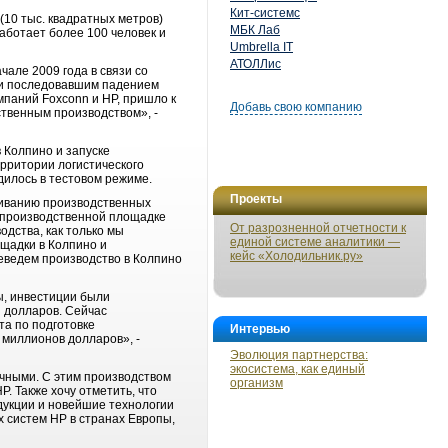
Кит-системс
10 тыс. квадратных метров)
МБК Лаб
аботает более 100 человек и
Umbrella IT
АТОЛЛис
чале 2009 года в связи со
 и последовавшим падением
паний Foxconn и HP, пришло к
Добавь свою компанию
ственным производством», -
 Колпино и запуске
рритории логистического
дилось в тестовом режиме.
Проекты
ащиванию производственных
 производственной площадке
От разрозненной отчетности к
дства, как только мы
единой системе аналитики —
ощадки в Колпино и
кейс «Холодильник.ру»
реведем производство в Колпино
ы, инвестиции были
н долларов. Сейчас
та по подготовке
Интервью
 миллионов долларов», -
Эволюция партнерства:
экосистема, как единый
очными. С этим производством
организм
. Также хочу отметить, что
дукции и новейшие технологии
х систем НР в странах Европы,