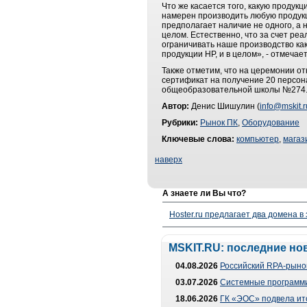
Что же касается того, какую продук
намерен производить любую продукц
предполагает наличие не одного, а 
целом. Естественно, что за счет ре
ограничивать наше производство как
продукции НР, и в целом», - отмечае
Также отметим, что на церемонии о
сертификат на получение 20 персон
общеобразовательной школы №274. 
Автор:
Денис Шишулин (
info@mskit.r
Рубрики:
Рынок ПК
,
Оборудование
Ключевые слова:
компьютер
,
магаз
наверх
А знаете ли Вы что?
Hoster.ru предлагает два домена в
MSKIT.RU: последние но
04.08.2026
Российский RPA-рынок
03.07.2026
Системные программи
18.06.2026
ГК «ЭОС» подвела ит