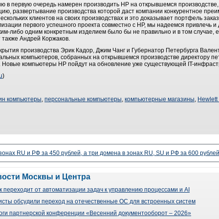
цию в первую очередь намерен производить НР на открывшемся производстве,
ию, развертывание производства которой даст компании конкурентное преи
нескольких клиентов на своих производствах и это доказывает портфель зака
ализации первого успешного проекта совместно с НР, мы надеемся привлечь и 
им-либо одним конкретным изделием было бы не правильно и в том случае, е
т также Андрей Коржаков.
ткрытия производства Эрик Кадор, Джим Чанг и Губернатор Петербурга Вален
альных компьютеров, собранных на открывшемся производстве директору пе
Новые компьютеры НР пойдут на обновление уже существующей IT-инфраст
u
)
ин компьютеры
,
персональные компьютеры
,
компьютерные магазины
,
Hewlett
 зонах RU и РФ за 450 рублей, а три домена в зонах RU, SU и РФ за 600 рубле
вости Москвы и Центра
 переходит от автоматизации задач к управлению процессами и AI
сты обсудили переход на отечественные ОС для встроенных систем
оги партнерской конференции «Весенний документооборот – 2026»