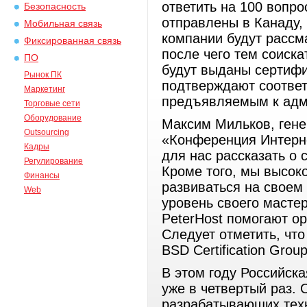
ответить на 100 вопро
Безопасность
отправлены в Канаду,
Мобильная связь
компании будут рассма
Фиксированная связь
после чего тем соиска
ПО
будут выданы сертифи
Рынок ПК
подтверждают соответ
Маркетинг
предъявляемым к адм
Торговые сети
Оборудование
Максим Мильков, гене
Outsourcing
«Конференция Интерне
Кадры
для нас рассказать о 
Регулирование
Кроме того, мы высок
Финансы
развиваться на свое
Web
уровень своего масте
PeterHost помогают о
Следует отметить, что
BSD Certification Grou
В этом году Российск
уже в четвертый раз.
разрабатывающих тех