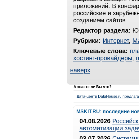
приложений. В конфер
российские и зарубеж
созданием сайтов.
Редактор раздела:
Юр
Рубрики:
Интернет
,
М
Ключевые слова:
пл
хостинг-провайдеры
,
наверх
А знаете ли Вы что?
Дата-центр DataHouse.ru предлага
MSKIT.RU: последние но
04.08.2026
Российск
автоматизации зада
03.07.2026
Системны