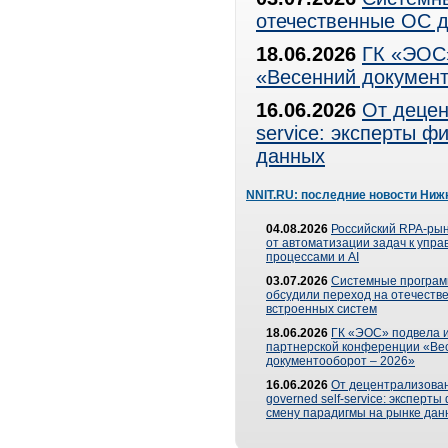
отечественные ОС д
18.06.2026
ГК «ЭОС»
«Весенний документ
16.06.2026
От децен
service: эксперты 
данных
NNIT.RU: последние новости Ниж
04.08.2026
Российский RPA-рын
от автоматизации задач к упр
процессами и AI
03.07.2026
Системные програ
обсудили переход на отечеств
встроенных систем
18.06.2026
ГК «ЭОС» подвела и
партнерской конференции «Ве
документооборот – 2026»
16.06.2026
От децентрализован
governed self-service: эксперт
смену парадигмы на рынке дан