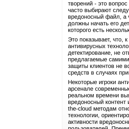
творений - это вопро
часто выбирают следу
вредоносный файл, а 
должны начать его дет
которого есть несколь
Это показывает, что, 
антивирусных технолог
детектирование, не о
предлагаемые самими
защиты клиентов не в
средств в случаях пр
Некоторые игроки ант
арсенале современные
реальном времени выя
вредоносный контент и
the-cloud методам отн
технологии, ориентир
активности вредоносн
пользователей. Преи