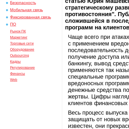
статью Юрия Машевск
Безопасность
стратегическому разв
Мобильная связь
противостояния". Пуб
Фиксированная связь
сложившейся в после
ПО
программ на клиенто
Рынок ПК
Чаще всего при атака
Маркетинг
с применением вредо
Торговые сети
последовательность д
Оборудование
Outsourcing
получение доступа ил
Кадры
банкингу, вывод сред
Регулирование
применяются так назыв
Финансы
специальные програм
Web
вредоносных программ
денежные средства по
жертвы. Цифры нагляд
клиентов финансовых 
Весь процесс выпуска
защищать от новых в
известен, они прекрас