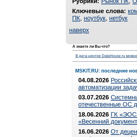
Рубрики:
Рынок ПК
,
О
Ключевые слова:
ко
ПК
,
ноутбук
,
нетбук
наверх
А знаете ли Вы что?
В дата-центре DataHouse.ru можно
MSKIT.RU: последние но
04.08.2026
Российск
автоматизации зада
03.07.2026
Системны
отечественные ОС д
18.06.2026
ГК «ЭОС»
«Весенний документ
16.06.2026
От децен