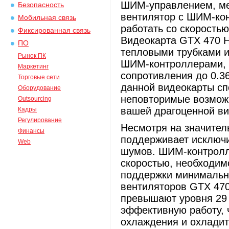
ШИМ-управлением, ме
Безопасность
вентилятор с ШИМ-ко
Мобильная связь
работать со скоростью
Фиксированная связь
Видеокарта GTX 470 
ПО
тепловыми трубками и
Рынок ПК
ШИМ-контроллерами, ч
Маркетинг
сопротивления до 0.3
Торговые сети
данной видеокарты сп
Оборудование
неповторимые возможн
Outsourcing
вашей драгоценной ви
Кадры
Регулирование
Несмотря на значител
Финансы
поддерживает исключи
Web
шумов. ШИМ-контролле
скоростью, необходим
поддержки минимально
вентиляторов GTX 470
превышают уровня 29 
эффективную работу, 
охлаждения и охладит