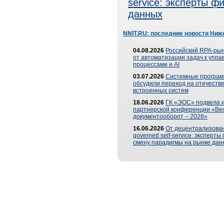
service: эксперты 
данных
NNIT.RU: последние новости Ниж
04.08.2026
Российский RPA-рын
от автоматизации задач к упр
процессами и AI
03.07.2026
Системные програ
обсудили переход на отечеств
встроенных систем
18.06.2026
ГК «ЭОС» подвела и
партнерской конференции «Ве
документооборот – 2026»
16.06.2026
От децентрализован
governed self-service: эксперт
смену парадигмы на рынке дан