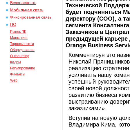
Безопасность
Технической Поддерж
Мобильная связь
будет подчиняться М
Фиксированная связь
директору (COO), а 
сегмента Консалтинг
ПО
Заказчиков в Централ
Рынок ПК
предыдущей карьере 
Маркетинг
Торговые сети
Orange Business Servi
Оборудование
Комментируя это назна
Outsourcing
Николай Прянишников 
Кадры
реализацию стратегии
Регулирование
усиливать нашу коман
Финансы
Web
успешный руководите
своей новой должност
развитию бизнеса комп
выстраиванию довери
заказчиками».
Вступив на новую долж
Владимира Кима, кото