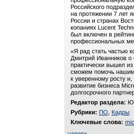
профессиональную ком
Российского подразде
на протяжении 7 лет 
России и странах Вос
копаниях Lucent Techn
был включен в рейтин
профессиональных ме
«Я рад стать частью к
Дмитрий Иванников о 
практически вышел из 
сможем помочь нашим 
к уверенному росту и
развитие бизнеса Micr
долгосрочного партне
Редактор раздела:
Юр
Рубрики:
ПО
,
Кадры
Ключевые слова:
mic
наверх