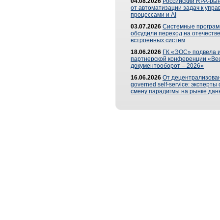
04.08.2026
Российский RPA-рын
от автоматизации задач к упр
процессами и AI
03.07.2026
Системные програ
обсудили переход на отечеств
встроенных систем
18.06.2026
ГК «ЭОС» подвела и
партнерской конференции «Ве
документооборот – 2026»
16.06.2026
От децентрализован
governed self-service: эксперт
смену парадигмы на рынке дан