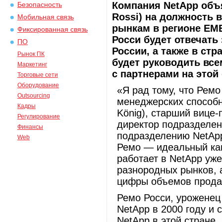
Компания NetApp объ
Безопасность
Rossi) на должность
Мобильная связь
рынкам в регионе EME
Фиксированная связь
Росси будет отвечать 
ПО
России, а также в ст
Рынок ПК
будет руководить все
Маркетинг
с партнерами на этой
Торговые сети
Оборудование
«Я рад тому, что Ремо
Outsourcing
менеджерских способн
Кадры
König), старший вице
Регулирование
директор подразделе
Финансы
подразделению NetApp
Web
Ремо — идеальный кан
работает в NetApp уже
разнородных рынков, 
цифры объемов прод
Ремо Росси, уроженец
NetApp в 2000 году и 
NetApp в этой стране.