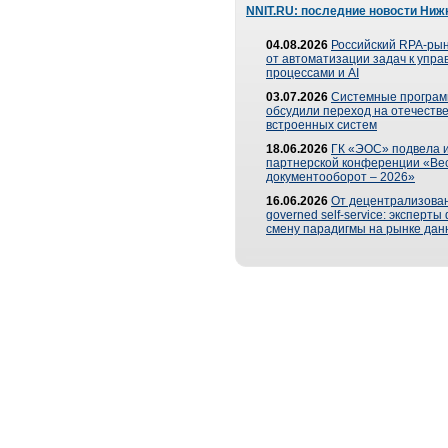
NNIT.RU: последние новости Ниж
04.08.2026
Российский RPA-рын
от автоматизации задач к упр
процессами и AI
03.07.2026
Системные програ
обсудили переход на отечеств
встроенных систем
18.06.2026
ГК «ЭОС» подвела и
партнерской конференции «Ве
документооборот – 2026»
16.06.2026
От децентрализован
governed self-service: эксперт
смену парадигмы на рынке дан