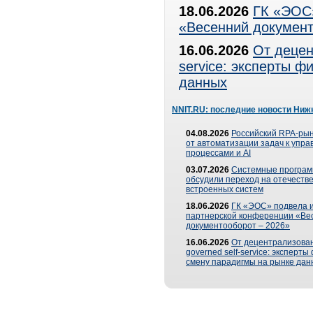
18.06.2026
ГК «ЭОС»
«Весенний документ
16.06.2026
От децен
service: эксперты 
данных
NNIT.RU: последние новости Ниж
04.08.2026
Российский RPA-рын
от автоматизации задач к упр
процессами и AI
03.07.2026
Системные програ
обсудили переход на отечеств
встроенных систем
18.06.2026
ГК «ЭОС» подвела и
партнерской конференции «Ве
документооборот – 2026»
16.06.2026
От децентрализован
governed self-service: эксперт
смену парадигмы на рынке дан