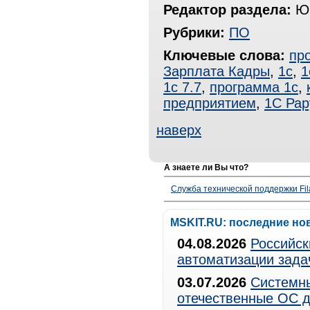
Редактор раздела:
Юр
Рубрики:
ПО
Ключевые слова:
пр
Зарплата Кадры
,
1с
,
1
1с 7.7
,
программа 1с
,
предприятием
,
1С Рар
наверх
А знаете ли Вы что?
Служба технической поддержки Fila
MSKIT.RU: последние но
04.08.2026
Российск
автоматизации зада
03.07.2026
Системны
отечественные ОС д