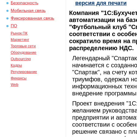
версия для печати
Безопасность
Мобильная связь
Компания "1С:Бухучет
Фиксированная связь
автоматизации на баз
ПО
"Футбольный клуб "Сп
соответствии с особе
Рынок ПК
Маркетинг
сократило время на п
Торговые сети
распределению НДС.
Оборудование
Легендарный "Спартак"
Outsourcing
начинается с созданно
Кадры
"Спартак", на счету к
Регулирование
триумфов, одержал но
Финансы
Web
информационных техно
внедрение программы 
Проект внедрения "1С
желанием руководства
предприятии и автома
соответствии с особен
решение связано с пл