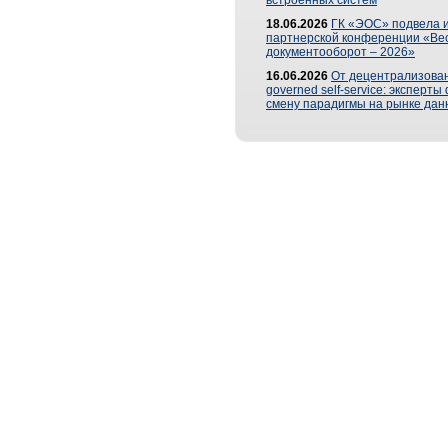
встроенных систем
18.06.2026
ГК «ЭОС» подвела и
партнерской конференции «Ве
документооборот – 2026»
16.06.2026
От децентрализован
governed self-service: эксперт
смену парадигмы на рынке дан