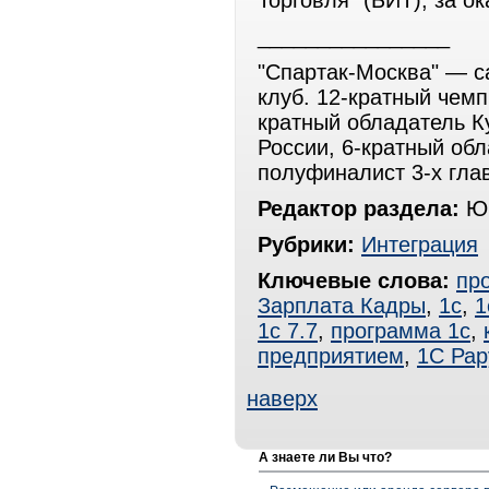
Торговля" (БИТ), за ок
________________
"Спартак-Москва" — 
клуб. 12-кратный чемп
кратный обладатель К
России, 6-кратный об
полуфиналист 3-х гла
Редактор раздела:
Юр
Рубрики:
Интеграция
Ключевые слова:
пр
Зарплата Кадры
,
1с
,
1
1с 7.7
,
программа 1с
,
предприятием
,
1С Рар
наверх
А знаете ли Вы что?