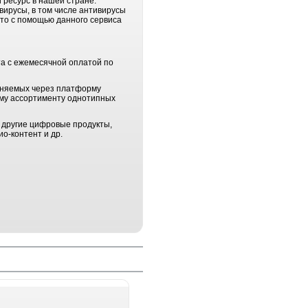
 ресурс в нашей стране.
вирусы, в том числе антивирусы
что с помощью данного сервиса
та с ежемесячной оплатой по
аняемых через платформу
ому ассортименту однотипных
 другие цифровые продукты,
о-контент и др.