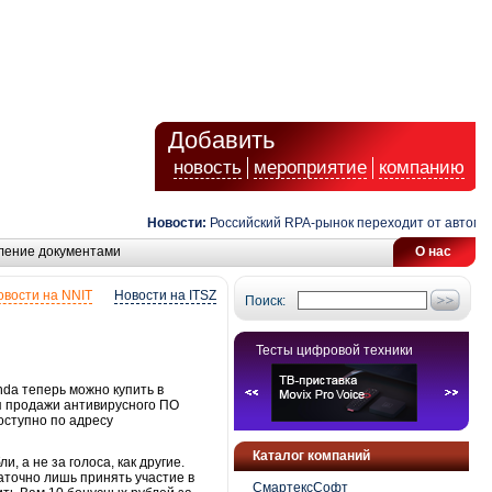
Добавить
новость
мероприятие
компанию
Новости:
Российский RPA-рынок переходит от автоматиз
ление документами
О нас
овости на NNIT
Новости на ITSZ
Поиск:
Тесты цифровой техники
da теперь можно купить в
я продажи антивирусного ПО
оступно по адресу
Каталог компаний
 а не за голоса, как другие.
аточно лишь принять участие в
СмартексСофт