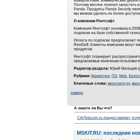
Макаров Иван, коммерческий директ
Поэтому вполне логично запустить 
Panda. Продукты Panda Security яв
мы можем сделать их более доступн
О компании Рентсофт
Компания Рентсофт основана в 2009
подписке на базе собственной техн
Оплата по подписке предполагает п
RentSoft. Клиенты компании могут е
продуктов.
Рентсофт планирует распространять
предлагаемые конечным пользователя
Редактор раздела:
Юрий Мальцев (
Рубрики:
Маркетинг
,
ПО
,
Web
,
Безоп
Ключевые слова:
вконтакте ру
,
вкон
наверх
А знаете ли Вы что?
CityTelecom.ru предоставляет услу
MSKIT.RU: последние но