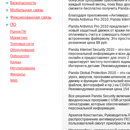
бонусной программе приложения и п
Безопасность
каждый полный месяц, пока Ваш друг
сможете бесплатно получить Panda An
Мобильная связь
Благодаря приложению «Антивирус: 
Фиксированная связь
Panda Antivirus Pro 2010, Panda Inter
ПО
Panda Antivirus Pro 2010 предлагает
новый защитный движок от кражи п
Рынок ПК
оплачивать счета и совершать покуп
Маркетинг
встроенному файерволу. Это просто
розничная цена 88 руб.
Торговые сети
Panda Internet Security 2010 – это 
Оборудование
персональной информации и всех д
Outsourcing
онлайн и предоставляет для этого 2
гарантирует чистоту почтового ящи
Кадры
Интернета детьми. Рекомендуемая р
Регулирование
Panda Global Protection 2010 – это
Финансы
угроз, вирусов, программ-шпионов, 
Web
движку и функции «Родительский ко
файлов, фотографий и пр.) на CD/DV
Рекомендуемая розничная цена 154 
Все решения Panda Security включа
вредоносных программ с USB-устройс
сигнатурами, которые обеспечивают
персональной информации.
Архипов Константин, Руководитель P
распространение антивирусного ПО 
пользователей смогут приобрести л