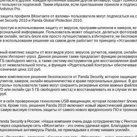
ригласить друзей. Каждый купленный Вашим другом антивирус будет приноси
 пользуется подпиской. Таким образом, если приглашение приняли и подписа
tivirus Pro.
защита профиля ВКонтакте от взлома» пользователи могут подписаться на 
net Security 2010 и Panda Global Protection 2010.
 простую в использовании защиту от вирусов, программ-шпионов и хакеров, ко
ерсональной информации. Пользователь может общаться, делиться фотограф
ки онлайн, читать блоги или просто путешествовать в Интернете, не беспоко
е в использовании решение на самом деле работает по принципу «Установи
полный комплекс защиты от всех видов угроз: вирусов, руткитов, хакеров, онла
ругих Интернет-угроз. Данное решение также предлагает функцию резервир
 ГБ свободного места, а также систему инструментов для восстановления фа
ка от нежелательной почты, а функция «Родительский Контроль» обеспечива
озничная цена 110 руб.
 самое комплексное решение безопасности от Panda Security, которое защища
руткитов, хакеров, онлайн-мошенничества и кражи персональных данных. В д
нтроль» пользователи также могут сохранять резервные копии важных файлов
D или онлайн (до 5 ГБ свободного места) и восстанавливать их в случае их 
руб.
ют в себя проверенную технологию USB-вакцинации, которая позволяет блок
тв. Кроме того, решения Panda 2010 включают новый эвристический движок 
 самую высокую степень защиты от самого нового вредоносного ПО и трояно
anda Security в России: «Наша компания очень рада сотрудничеству с Рентсо
через социальную сеть «ВКонтакте» - это очень удачная идея. Благодаря н
ицензионные антивирусы Panda, не прикладывая к этому никаких усилий».