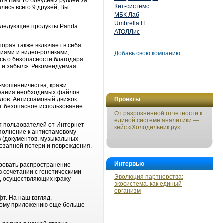
ть Вам 10 бонусных рублей за
Кит-системс
лись всего 9 друзей, Вы
МБК Лаб
Umbrella IT
следующие продукты Panda:
АТОЛЛис
торая также включает в себя
иями и видео-роликами,
Добавь свою компанию
ясь о безопасности благодаря
л и забыл». Рекомендуемая
йн-мошенничества, кражи
ования необходимых файлов
йлов. Антиспамовый движок
Проекты
ет безопасное использование
От разрозненной отчетности к
единой системе аналитики —
ет пользователей от Интернет-
кейс «Холодильник.ру»
ополнение к антиспамовому
 (документов, музыкальных
внезапной потери и повреждения.
Интервью
ировать распространение
в сочетании с генетическими
Эволюция партнерства:
в, осуществляющих кражу
экосистема, как единый
организм
фт. На наш взгляд,
овому приложению еще больше