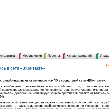
Аналитика
Мероприятия
Проекты
Каталог компаний
Управ
Н
сь в сети «ВКонтакте»
с онлайн-подписки на антивирусное ПО в социальной сети «ВКонтакте».
тель «облачных» решений безопасности, сообщает о том, что антивирусы Pan
й сервис предложила компания Рентсофт, которая запустила приложение дл
Контакте» (приложение «Антивирус: защита профиля ВКонтакте от взлома» д
94).
ными свойствами: это одно из первых приложений, которое работает за рубли,
 возможность получить лицензионный антивирус совершенно бесплатно - дост