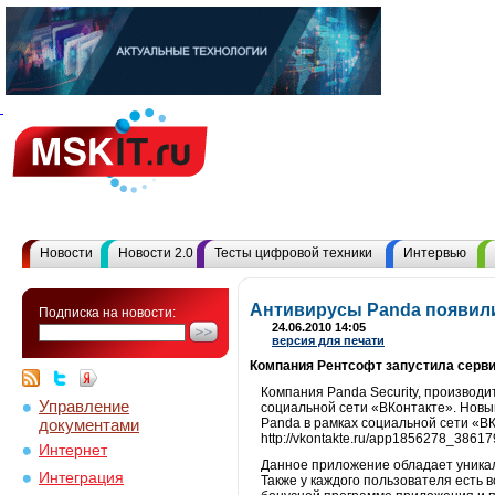
Новости
Новости 2.0
Тесты цифровой техники
Интервью
Антивирусы Panda появили
Подписка на новости:
24.06.2010 14:05
версия для печати
Компания Рентсофт запустила серви
Компания Panda Security, производи
Управление
социальной сети «ВКонтакте». Новы
документами
Panda в рамках социальной сети «В
http://vkontakte.ru/app1856278_38617
Интернет
Данное приложение обладает уникаль
Интеграция
Также у каждого пользователя есть