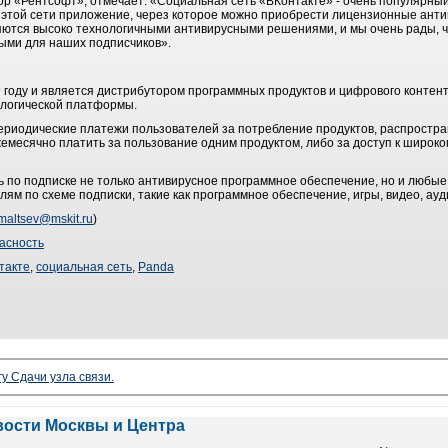
ор «Рентсофт», отмечает: «Социальная сеть «ВКонтакте» - очень популярный
в этой сети приложение, через которое можно приобрести лицензионные анти
ляются высоко технологичными антивирусными решениями, и мы очень рады, 
ыми для наших подписчиков».
 году и является дистрибутором программных продуктов и цифрового контен
ологической платформы.
ериодические платежи пользователей за потребление продуктов, распростр
жемесячно платить за пользование одним продуктом, либо за доступ к широк
 по подписке не только антивирусное программное обеспечение, но и любые
м по схеме подписки, такие как программное обеспечение, игры, видео, ауди
maltsev@mskit.ru
)
асность
такте
,
социальная сеть
,
Panda
гу Сдачи узла связи.
вости Москвы и Центра