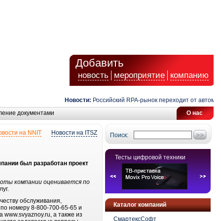
Добавить
новость
мероприятие
компанию
Новости:
Российский RPA-рынок переходит от автоматиз
ление документами
О нас
овости на NNIT
Новости на ITSZ
Поиск:
Тесты цифровой техники
мпании был разработан проект
боты компании оценивается по
луг.
честву обслуживания,
Каталог компаний
по номеру 8-800-700-65-65 и
 www.svyaznoy.ru, а также из
СмартексСофт