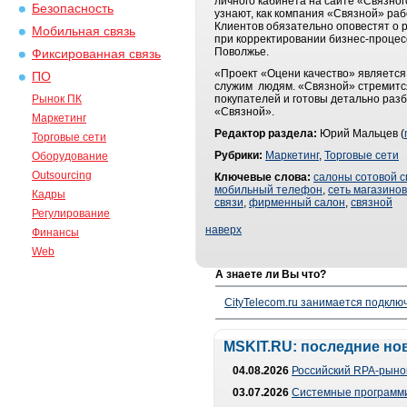
личного кабинета на сайте «Связног
Безопасность
узнают, как компания «Связной» раб
Клиентов обязательно оповестят о 
Мобильная связь
при корректировании бизнес-процес
Поволжье.
Фиксированная связь
«Проект «Оцени качество» является
ПО
служим людям. «Связной» стремится
Рынок ПК
покупателей и готовы детально раз
«Связной».
Маркетинг
Редактор раздела:
Юрий Мальцев (
Торговые сети
Рубрики:
Маркетинг
,
Торговые сети
Оборудование
Outsourcing
Ключевые слова:
салоны сотовой с
мобильный телефон
,
сеть магазинов
Кадры
связи
,
фирменный салон
,
связной
Регулирование
наверх
Финансы
Web
А знаете ли Вы что?
CityTelecom.ru занимается подклю
MSKIT.RU: последние но
04.08.2026
Российский RPA-рынок
03.07.2026
Системные программи