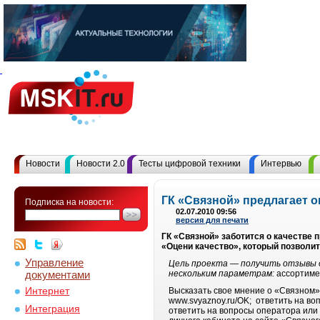
Новости
Новости 2.0
Тесты цифровой техники
Интервью
ГК «Связной» предлагает о
Подписка на новости:
02.07.2010 09:56
версия для печати
ГК «Связной» заботится о качестве 
«Оцени качество», который позволи
Управление
Цель проекта — получить отзывы 
документами
нескольким параметрам:
ассортиме
Интернет
Высказать свое мнение о «Связном»
www.svyaznoy.ru/OK; ответить на во
Интеграция
ответить на вопросы оператора или 