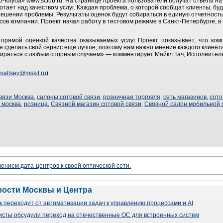
о-Клуба» www.sclub.ru. На странице проекта пользователи получат ответы н
отает над качеством услуг. Каждая проблема, о которой сообщат клиенты, бу
решении проблемы. Результаты оценок будут собираться в единую отчетност
сов компании. Проект начал работу в тестовом режиме в Санкт-Петербурге, 
 прямой оценкой качества оказываемых услуг. Проект показывает, что ко
 сделать свой сервис еще лучше, поэтому нам важно мнение каждого клиент
бираться с любым спорным случаем» — комментирует Майкл Тач, Исполнител
maltsev@mskit.ru
)
вязи Москва
,
салоны сотовой связи
,
розничная торговля
,
сеть магазинов
,
сото
 москва
,
розница
,
Связной магазин сотовой связи
,
Связной салон мобильной 
чением дата-центров к своей оптической сети.
вости Москвы и Центра
 переходит от автоматизации задач к управлению процессами и AI
сты обсудили переход на отечественные ОС для встроенных систем