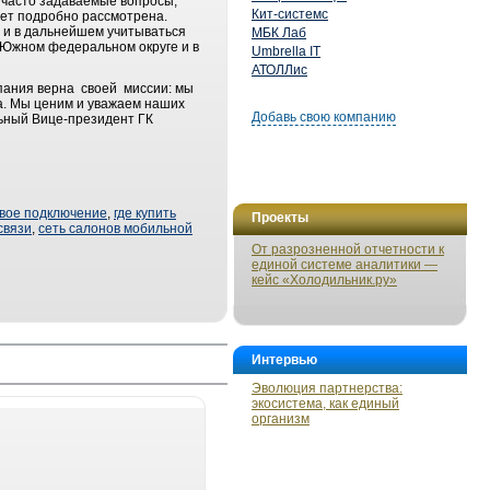
а часто задаваемые вопросы,
Кит-системс
дет подробно рассмотрена.
ь и в дальнейшем учитываться
МБК Лаб
в Южном федеральном округе и в
Umbrella IT
АТОЛЛис
мпания верна своей миссии: мы
а. Мы ценим и уважаем наших
Добавь свою компанию
ьный Вице-президент ГК
вое подключение
,
где купить
Проекты
связи
,
сеть салонов мобильной
От разрозненной отчетности к
единой системе аналитики —
кейс «Холодильник.ру»
Интервью
Эволюция партнерства:
экосистема, как единый
организм