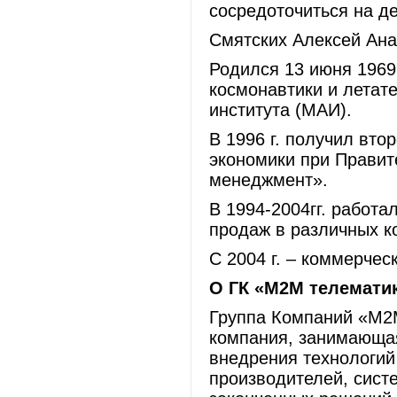
сосредоточиться на д
Смятских Алексей Ан
Родился 13 июня 1969 
космонавтики и летат
института (МАИ).
В 1996 г. получил вт
экономики при Правит
менеджмент».
В 1994-2004гг. работа
продаж в различных к
C 2004 г. – коммерче
О ГК «М2М телемати
Группа Компаний «М2
компания, занимающа
внедрения технологи
производителей, сист