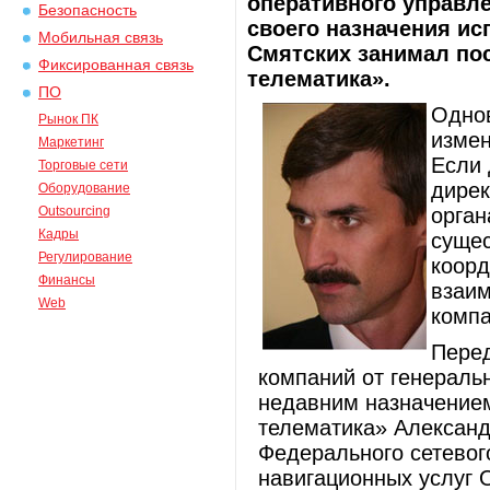
оперативного управл
Безопасность
своего назначения и
Мобильная связь
Смятских занимал по
Фиксированная связь
телематика».
ПО
Однов
Рынок ПК
измен
Маркетинг
Если 
Торговые сети
дирек
Оборудование
Outsourcing
орган
Кадры
сущес
Регулирование
коорд
Финансы
взаи
Web
компа
Перед
компаний от генераль
недавним назначение
телематика» Александ
Федерального сетевог
навигационных услуг