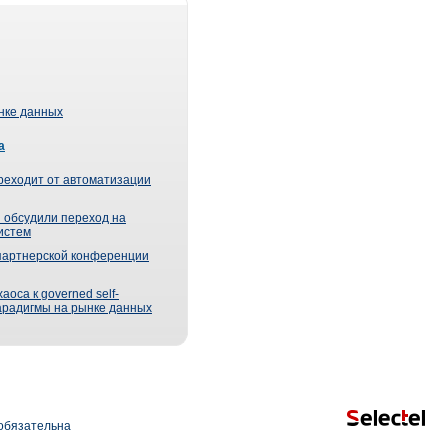
ынке данных
а
реходит от автоматизации
 обсудили переход на
истем
партнерской конференции
оса к governed self-
парадигмы на рынке данных
обязательна