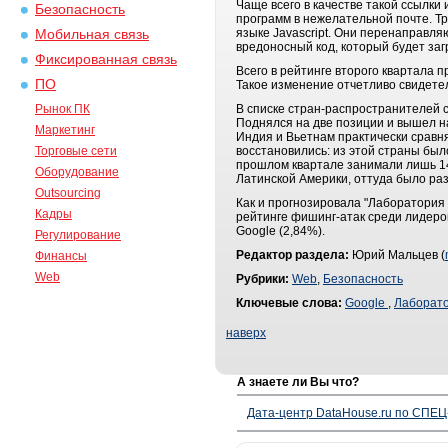
Чаще всего в качестве такой ссылки
Безопасность
программ в нежелательной почте. Т
языке Javascript. Они перенаправля
Мобильная связь
вредоносный код, который будет заг
Фиксированная связь
Всего в рейтинге второго квартала 
ПО
Такое изменение отчетливо свидете
Рынок ПК
В списке стран-распространителей 
Поднялся на две позиции и вышел н
Маркетинг
Индия и Вьетнам практически сравня
Торговые сети
восстановились: из этой страны был
прошлом квартале занимали лишь 14-
Оборудование
Латинской Америки, оттуда было ра
Outsourcing
Как и прогнозировала "Лаборатория
Кадры
рейтинге фишинг-атак среди лидеров
Google (2,84%).
Регулирование
Редактор раздела:
Юрий Мальцев (
Финансы
Web
Рубрики:
Web
,
Безопасность
Ключевые слова:
Google
,
Лаборато
наверх
А знаете ли Вы что?
Дата-центр DataHouse.ru по СПЕЦ-