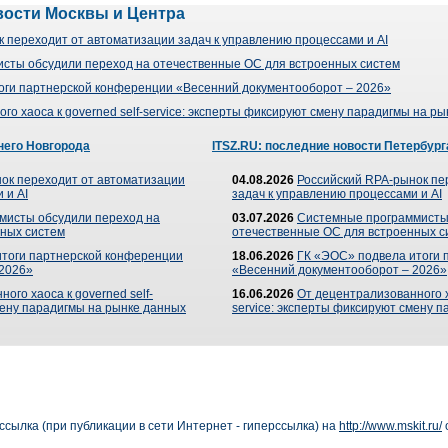
вости Москвы и Центра
 переходит от автоматизации задач к управлению процессами и AI
сты обсудили переход на отечественные ОС для встроенных систем
оги партнерской конференции «Весенний документооборот – 2026»
го хаоса к governed self-service: эксперты фиксируют смену парадигмы на р
него Новгорода
ITSZ.RU: последние новости Петербург
ок переходит от автоматизации
04.08.2026
Российский RPA-рынок пе
 и AI
задач к управлению процессами и AI
мисты обсудили переход на
03.07.2026
Системные программисты
ных систем
отечественные ОС для встроенных с
итоги партнерской конференции
18.06.2026
ГК «ЭОС» подвела итоги 
 2026»
«Весенний документооборот – 2026»
ого хаоса к governed self-
16.06.2026
От децентрализованного ха
мену парадигмы на рынке данных
service: эксперты фиксируют смену 
сылка (при публикации в сети Интернет - гиперссылка) на
http://www.mskit.ru/