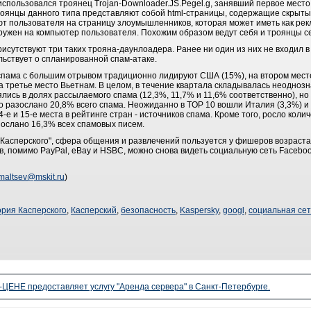
 использовался троянец Trojan-Downloader.JS.Pegel.g, занявший первое мест
роянцы данного типа представляют собой html-страницы, содержащие скрыт
ют пользователя на страницу злоумышленников, которая может иметь как рекл
ружен на компьютер пользователя. Похожим образом ведут себя и троянцы се
присутствуют три таких трояна-даунлоадера. Ранее ни один из них не входил 
льствует о спланированной спам-атаке.
спама с большим отрывом традиционно лидируют США (15%), на втором месте
а третье место Вьетнам. В целом, в течение квартала складывалась неодноз
лись в долях рассылаемого спама (12,3%, 11,7% и 11,6% соответственно), н
о разослано 20,8% всего спама. Неожиданно в TOP 10 вошли Италия (3,3%) и 
е и 15-е места в рейтинге стран - источников спама. Кроме того, росло коли
зослано 16,3% всех спамовых писем.
 Касперского", сфера общения и развлечений пользуется у фишеров возраст
, помимо PayPal, eBay и HSBC, можно снова видеть социальную сеть Faceboo
maltsev@mskit.ru
)
рия Касперского
,
Касперский
,
безопасность
,
Kaspersky
,
googl
,
социальная сет
ЦЕНЕ предоставляет услугу "Аренда сервера" в Санкт-Петербурге.