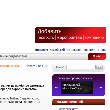
Добавить
новость
мероприятие
компанию
Новости:
Российский RPA-рынок переходит от автомат
ление документами
О нас
овости на NNIT
Новости на ITSZ
Поиск:
Тесты цифровой техники
, одним из наиболее заметных
овредов в форме письма-
ok, Twitter, Digg, Amazon,
лке, пользователь попадал на
Каталог компаний
СмартексСофт