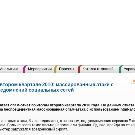
Аналитика
Мероприятия
Проекты
Каталог компаний
Управ
Н
втором квартале 2010: массированные атаки с
ведомлений социальных сетей
ляет спам-отчет по итогам второго квартала 2010 года. По данным отчета
а беспрецедентная массированная спам-атака с использованием html-зл
 в ходе атаки, были подделаны, в основном, под уведомления сервисов Facebo
ipedia. Больше всего такие письма напоминали фишинг. Однако, пройдя по ссы
пьютер загружался вредоносный скрипт.