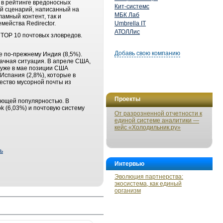
о в рейтинге вредоносных
Кит-системс
ый сценарий, написанный на
МБК Лаб
амный контент, так и
мейства Redirector.
Umbrella IT
АТОЛЛис
в TOP 10 почтовых зловредов.
Добавь свою компанию
 по-прежнему Индия (8,5%).
начная ситуация. В апреле США,
о уже в мае позиции США
Испания (2,8%), которые в
чество мусорной почты из
Проекты
ающей популярностью. В
k (6,03%) и почтовую систему
От разрозненной отчетности к
единой системе аналитики —
кейс «Холодильник.ру»
ь
Интервью
Эволюция партнерства:
экосистема, как единый
организм