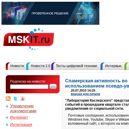
Новости
Новости 2.0
Тесты цифровой техники
Интервью
Cпамерская активность во 
Подписка на новости:
использованием псевдо-у
20.07.2010 14:25
версия для печати
"Лаборатория Касперского" представ
событий в прошедшем квартале стал
Управление
уведомления от социальной сети.
документами
Почтовые сообщения, использованные
Интернет
Windows live, Youtube, Skype и Wik
взломанный сайт, с которого на ком
Интеграция