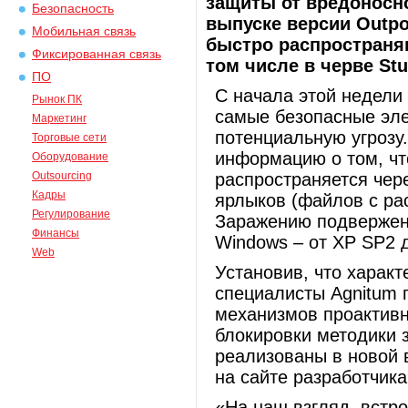
защиты от вредоносно
Безопасность
выпуске версии Outpos
Мобильная связь
быстро распространя
Фиксированная связь
том числе в черве Stu
ПО
С начала этой недели 
Рынок ПК
самые безопасные эл
Маркетинг
потенциальную угрозу
Торговые сети
информацию о том, чт
Оборудование
Outsourcing
распространяется чер
Кадры
ярлыков (файлов с ра
Регулирование
Заражению подвержен
Финансы
Windows – от XP SP2 
Web
Установив, что харак
специалисты Agnitum 
механизмов проактивн
блокировки методики 
реализованы в новой в
на сайте разработчика
«На наш взгляд, встр