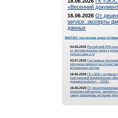
18.06.2026
ГК «ЭОС»
«Весенний документ
16.06.2026
От децен
service: эксперты 
данных
NNIT.RU: последние новости Ниж
04.08.2026
Российский RPA-рын
от автоматизации задач к упр
процессами и AI
03.07.2026
Системные програ
обсудили переход на отечеств
встроенных систем
18.06.2026
ГК «ЭОС» подвела и
партнерской конференции «Ве
документооборот – 2026»
16.06.2026
От децентрализован
governed self-service: эксперт
смену парадигмы на рынке дан