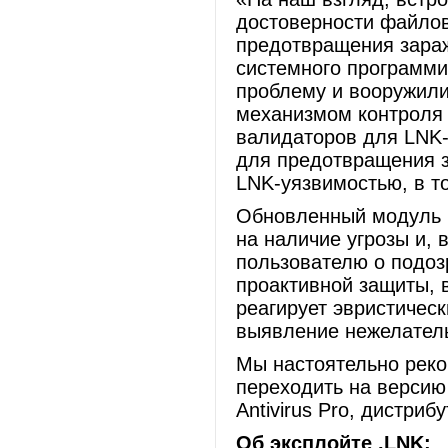
достоверности файлов
предотвращения зараж
системного программ
проблему и вооружили
механизмом контроля 
валидаторов для LNK
для предотвращения з
LNK-уязвимостью, в т
Обновленный модуль п
на наличие угрозы и, 
пользователю о подоз
проактивной защиты, в
реагирует эвристичес
выявление нежелатель
Мы настоятельно рек
переходить на версию 7
Antivirus Pro, дистри
Об эксплойте .LNK: