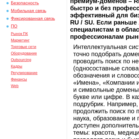
премиум-доменов – R
Безопасность
быстро и без профес
Мобильная связь
эффективный для биз
Фиксированная связь
RU / SU. Если раньш
ПО
специалистам в облас
Рынок ПК
профессионалам рынк
Маркетинг
Интеллектуальная си
Торговые сети
точно подобрать доме
Оборудование
Outsourcing
проводить поиск по н
Кадры
(односоставные слова
Регулирование
обозначения и словос
Финансы
«Имена», «Компании и
Web
и символьные домены.
букве или цифре. В к
подрубрик. Например,
продолжить поиск по п
наука, образование и 
доступен дополнител
темы: красота, медици