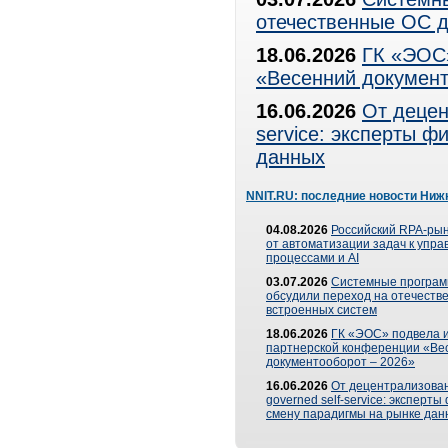
отечественные ОС д
18.06.2026
ГК «ЭОС»
«Весенний документ
16.06.2026
От децен
service: эксперты 
данных
NNIT.RU: последние новости Ниж
04.08.2026
Российский RPA-рын
от автоматизации задач к упр
процессами и AI
03.07.2026
Системные програ
обсудили переход на отечеств
встроенных систем
18.06.2026
ГК «ЭОС» подвела и
партнерской конференции «Ве
документооборот – 2026»
16.06.2026
От децентрализован
governed self-service: эксперт
смену парадигмы на рынке дан