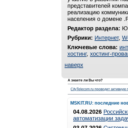
представителей компа
реализацию коммуник
населения о домене .
Редактор раздела:
Юр
Рубрики:
Интернет
,
W
Ключевые слова:
инт
хостинг
,
хостинг-пров
наверх
А знаете ли Вы что?
CityTelecom.ru проводит активную
MSKIT.RU: последние но
04.08.2026
Российск
автоматизации зада
03.07.2026
Системны