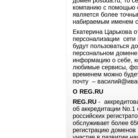
домен posuda.ru, то 
компанию с помощью с
является более точны
набираемым именем с
Екатерина Царькова от
персонализации сети 
будут пользоваться д
персональном домене 
информацию о себе, к
любимые сервисы, фот
временем можно будет
почту – василий@ива
О
REG
.
RU
REG
.
RU
- аккредитов
об аккредитации No.1 
российских регистрат
обслуживает более 65
регистрацию доменов 
участие в развитии на