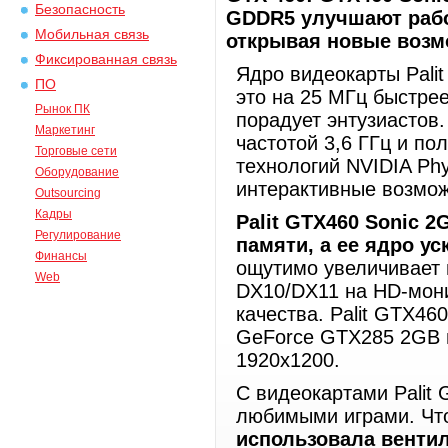
Безопасность
GDDR5 улучшают рабо
Мобильная связь
открывая новые возм
Фиксированная связь
Ядро видеокарты Pali
ПО
это на 25 МГц быстре
Рынок ПК
порадует энтузиастов
Маркетинг
частотой 3,6 ГГц и по
Торговые сети
технологий NVIDIA Ph
Оборудование
интерактивные возмож
Outsourcing
Кадры
Palit
GTX
460
Sonic
2
Регулирование
памяти, а ее ядро ус
Финансы
ощутимо увеличивает 
Web
DX10/DX11 на HD-мон
качества. Palit GTX46
GeForce GTX285 2GB 
1920x1200.
С видеокартами Palit
любимыми играми. Чт
использовала венти