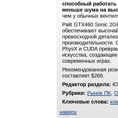
способный работать
меньше шума на выс
чем у обычных вентил
Palit GTX460 Sonic 2G
обеспечивают высочай
превосходной детализ
производительности. С
PhysX и CUDA превращ
искусства, создающе
современных играх.
Рекомендованная розн
составляет $269.
Редактор раздела:
Юр
Рубрики:
Рынок ПК
,
О
Ключевые слова:
ко
наверх