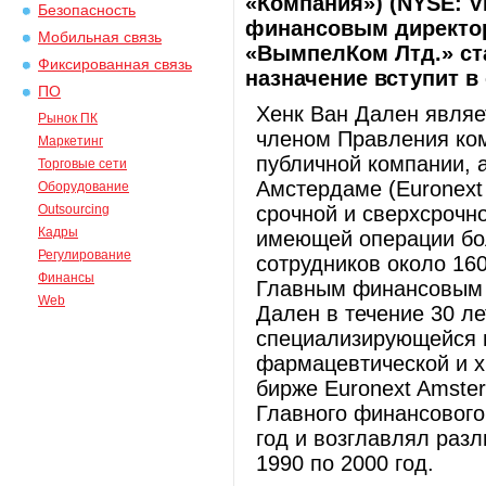
«Компания») (NYSE: V
Безопасность
финансовым директор
Мобильная связь
«ВымпелКом Лтд.» ста
Фиксированная связь
назначение вступит в 
ПО
Хенк Ван Дален явля
Рынок ПК
членом Правления ко
Маркетинг
публичной компании, а
Торговые сети
Амстердаме (Euronext
Оборудование
Outsourcing
срочной и сверхсрочн
Кадры
имеющей операции бол
Регулирование
сотрудников около 160
Финансы
Главным финансовым 
Web
Дален в течение 30 ле
специализирующейся н
фармацевтической и х
бирже Euronext Amste
Главного финансового
год и возглавлял раз
1990 по 2000 год.