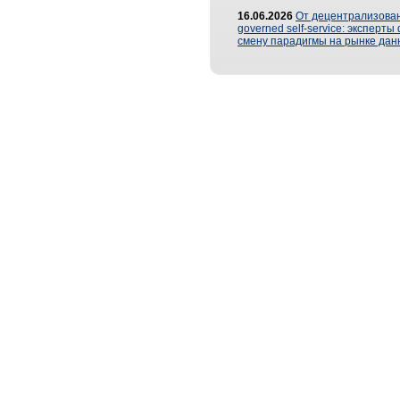
16.06.2026
От децентрализован
governed self-service: эксперт
смену парадигмы на рынке дан