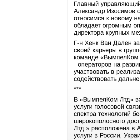
Главный управляющий
Александр Изосимов 
относимся к новому н
обладает огромным оп
директора крупных м
Г-н Хенк Ван Дален з
своей карьеры в групп
команде «ВымпелКом Л
- операторов на разв
участвовать в реализ
содействовать дальн
***
В «ВымпелКом Лтд» в
услуги голосовой свя
спектра технологий б
широкополосного дост
Лтд.» расположена в 
услуги в России, Укра