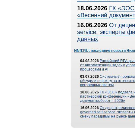
18.06.2026
ГК «ЭОС»
«Весенний документ
16.06.2026
От децен
service: эксперты 
данных
NNIT.RU: последние новости Ниж
04.08.2026
Российский RPA-рын
от автоматизации задач к упр
процессами и AI
03.07.2026
Системные програ
обсудили переход на отечеств
встроенных систем
18.06.2026
ГК «ЭОС» подвела и
партнерской конференции «Ве
документооборот – 2026»
16.06.2026
От децентрализован
governed self-service: эксперт
смену парадигмы на рынке дан