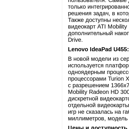
пользователя. Самые
только интегрированн
решения задач, в кот
Также доступны неско
видеокарт ATI Mobilit
дополнительный накоп
Drive.
Lenovo
IdeaPad
U
455
В новой модели из сер
используется платфор
одноядерным процессо
процессорами Turion 
с разрешением 1366x7
Mobility Radeon HD 30
дискретной видеокарто
отдельной видеокарты
игр не сказалась на г
миллиметров, модель 
Цены и доступность