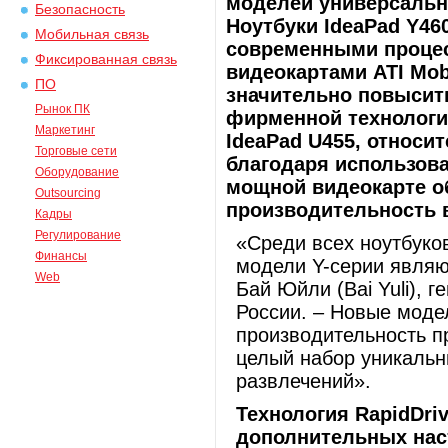
моделей универсальны
Безопасность
Ноутбуки IdeaPad Y4
Мобильная связь
современными процес
Фиксированная связь
видеокартами ATI Mob
ПО
значительно повысит
Рынок ПК
фирменной технологии
Маркетинг
IdeaPad U455, относит
Торговые сети
благодаря использо
Оборудование
мощной видеокарте о
Outsourcing
производительность в
Кадры
Регулирование
«Среди всех ноутбуко
Финансы
модели Y-серии являю
Web
Бай Юйли (Bai Yuli), 
России. – Новые мод
производительность п
целый набор уникальн
развлечений».
Технология
RapidDri
дополнительных нас