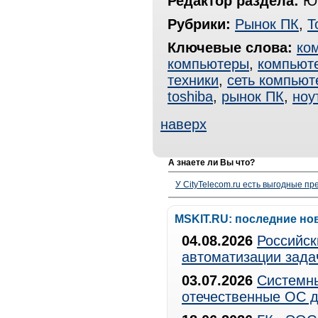
Редактор раздела:
Юр
Рубрики:
Рынок ПК
,
Т
Ключевые слова:
ко
компьютеры
,
компьют
техники
,
сеть компьют
toshiba
,
рынок ПК
,
ноу
наверх
А знаете ли Вы что?
У CityTelecom.ru есть выгодные п
MSKIT.RU: последние но
04.08.2026
Российск
автоматизации зада
03.07.2026
Системны
отечественные ОС д