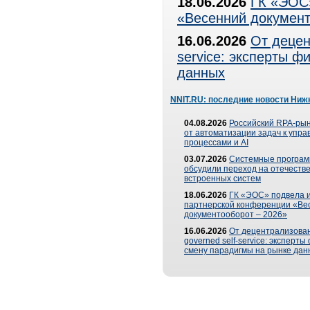
18.06.2026
ГК «ЭОС»
«Весенний документ
16.06.2026
От децен
service: эксперты 
данных
NNIT.RU: последние новости Ниж
04.08.2026
Российский RPA-рын
от автоматизации задач к упр
процессами и AI
03.07.2026
Системные програ
обсудили переход на отечеств
встроенных систем
18.06.2026
ГК «ЭОС» подвела и
партнерской конференции «Ве
документооборот – 2026»
16.06.2026
От децентрализован
governed self-service: эксперт
смену парадигмы на рынке дан