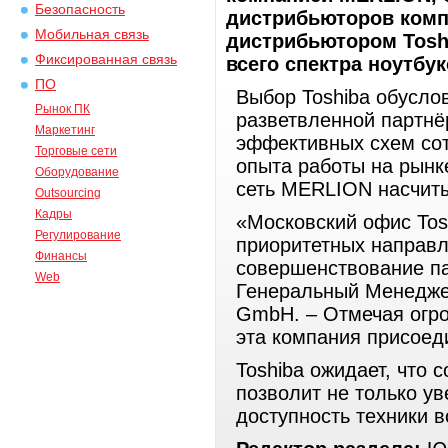
Безопасность
дистрибьюторов комп
Мобильная связь
дистрибьютором Tosh
Фиксированная связь
всего спектра ноутбук
ПО
Выбор Toshiba обусл
Рынок ПК
разветвленной партнёр
Маркетинг
эффективных схем сот
Торговые сети
опыта работы на рынк
Оборудование
сеть MERLION насчиты
Outsourcing
Кадры
«Московский офис Tosh
Регулирование
приоритетных направл
Финансы
совершенствование па
Web
Генеральный Менеджер
GmbH. – Отмечая огро
эта компания присоед
Toshiba ожидает, что
позволит не только ув
доступность техники в