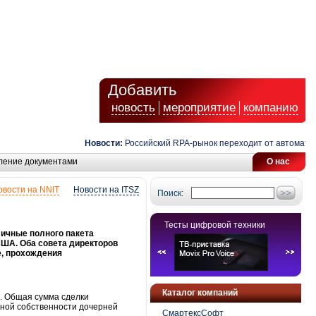
Добавить
новость
мероприятие
компанию
Новости:
Российский RPA-рынок переходит от автоматизаци
ление документами
О нас
овости на NNIT
Новости на ITSZ
Поиск:
Тесты цифровой техники
личные полного пакета
США. Оба совета директоров
e, прохождения
Каталог компаний
. Общая сумма сделки
лной собственности дочерней
СмартексСофт