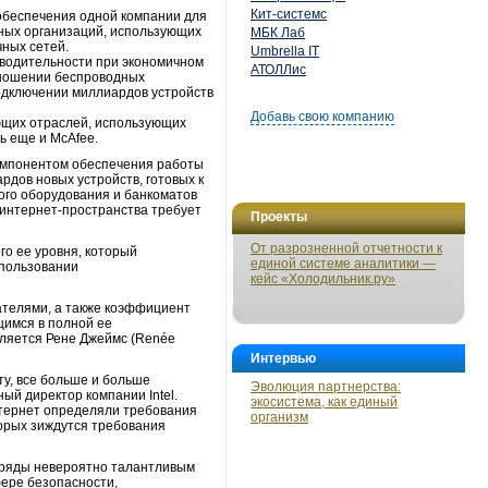
Кит-системс
обеспечения одной компании для
нных организаций, использующих
МБК Лаб
чных сетей.
Umbrella IT
зводительности при экономичном
АТОЛЛис
отношении беспроводных
одключении миллиардов устройств
Добавь свою компанию
ующих отраслей, использующих
ь еще и McAfee.
компонентом обеспечения работы
рдов новых устройств, готовых к
кого оборудования и банкоматов
 интернет-пространства требует
Проекты
От разрозненной отчетности к
го ее уровня, который
единой системе аналитики —
спользовании
кейс «Холодильник.ру»
ателями, а также коэффициент
щимся в полной ее
вляется Рене Джеймс (Renée
Интервью
у, все больше и больше
Эволюция партнерства:
ый директор компании Intel.
экосистема, как единый
нтернет определяли требования
организм
торых зиждутся требования
и ряды невероятно талантливым
фере безопасности,