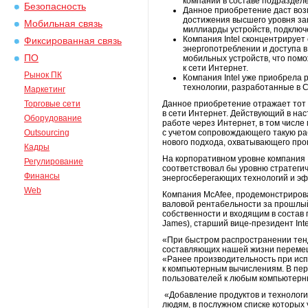
компании в составе подразделен
Безопасность
Данное приобретение даст воз
достижения высшего уровня за
Мобильная связь
миллиарды устройств, подключ
Компания Intel сконцентрируе
Фиксированная связь
энергопотреблении и доступа 
ПО
мобильных устройств, что пом
к сети Интернет.
Рынок ПК
Компания Intel уже приобрела
технологии, разработанные в Си
Маркетинг
Торговые сети
Данное приобретение отражает тот 
в сети Интернет. Действующий в нас
Оборудование
работе через Интернет, в том числе
Outsourcing
с учетом сопровождающего такую ра
нового подхода, охватывающего прог
Кадры
На корпоративном уровне компания I
Регулирование
соответствовал бы уровню стратеги
Финансы
энергосберегающих технологий и эф
Web
Компания McAfee, продемонстриров
валовой рентабельности за прошлый 
собственности и входящим в состав 
James), старший вице-президент Int
«При быстром распространении тенд
составляющих нашей жизни перемещае
«Ранее производительность при исп
к компьютерным вычислениям. В перс
пользователей к любым компьютерн
«Добавление продуктов и технологи
людям, в послужном списке которых