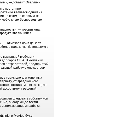
ным», ― добавит Отеллини.
ать постоянно
ретение является одним из
ие ни с чем не сравнимых
а к мобильным беспроводным
пасность», ― говорит она.
продукт, являющийся
», ― отмечает Дэйв ДеВолт,
ь более надежную, безопасную и
ре компанией в области
ов долларов США. В компании
 для потребителей, предприятий
чивающей работу с множеством
, в том числе для конечных
тернету, от вредоносного
тов в состав комплекта входят
нный ассортимент решений,
ющих ей следовать собственной
чение, обладающее всеми
с использованием графики,
 Intel и McAfee будут