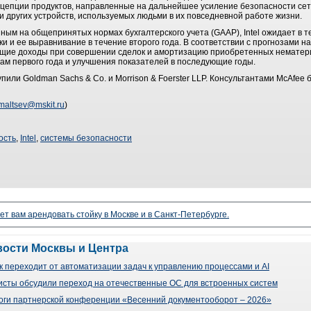
цепции продуктов, направленные на дальнейшее усиление безопасности сет
и других устройств, используемых людьми в их повседневной работе жизни.
нным на общепринятых нормах бухгалтерского учета (GAAP), Intel ожидает в 
 и ее выравнивание в течение второго года. В соответствии с прогнозами на
ие доходы при совершении сделок и амортизацию приобретенных нематериа
гам первого года и улучшения показателей в последующие годы.
упили Goldman Sachs & Co. и Morrison & Foerster LLP. Консультантами McAfee б
maltsev@mskit.ru
)
ость
,
Intel
,
системы безопасности
ет вам арендовать стойку в Москве и в Санкт-Петербурге.
вости Москвы и Центра
 переходит от автоматизации задач к управлению процессами и AI
сты обсудили переход на отечественные ОС для встроенных систем
оги партнерской конференции «Весенний документооборот – 2026»