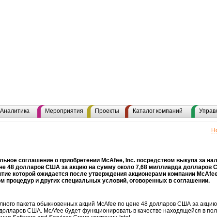
Аналитика
Мероприятия
Проекты
Каталог компаний
Управ
Н
тельное соглашение о приобретении McAfee, Inc. посредством выкупа за на
не 48 долларов США за акцию на сумму около 7,68 миллиарда долларов 
ытие которой ожидается после утверждения акционерами компании McAfe
 процедур и других специальных условий, оговоренных в соглашении.
олного пакета обыкновенных акций McAfee по цене 48 долларов США за акцию
 долларов США. McAfee будет функционировать в качестве находящейся в по