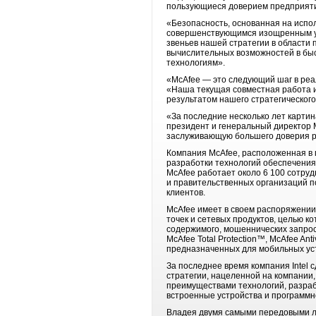
пользующиеся доверием предприяти
«Безопасность, основанная на испо
совершенствующимся изощренным уг
звеньев нашей стратегии в области 
вычислительных возможностей в быс
технологиям».
«McAfee ― это следующий шаг в реа
«Наша текущая совместная работа и
результатом нашего стратегического
«За последние несколько лет карти
президент и генеральный директор 
заслуживающую большего доверия ра
Компания McAfee, расположенная в г
разработки технологий обеспечения
McAfee работает около 6 100 сотру
и правительственных организаций п
клиентов.
McAfee имеет в своем распоряжении
точек и сетевых продуктов, целью к
содержимого, мошеннических запрос
McAfee Total Protection™, McAfee Ant
предназначенных для мобильных уст
За последнее время компания Intel
стратегии, нацеленной на компании
преимуществами технологий, разраб
встроенные устройства и программн
Владея двумя самыми передовыми ла