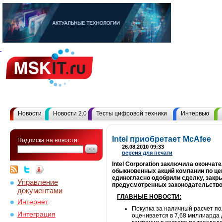
Новости
Новости 2.0
Тесты цифровой техники
Интервью
Intel приобретает McAfee
Подписка на новости:
26.08.2010 09:33
версия для печати
Intel Corporation заключила оконча
обыкновенных акций компании по це
единогласно одобрили сделку, закр
Управление
предусмотренных законодательством
документами
ГЛАВНЫЕ НОВОСТИ:
Интернет
Покупка за наличный расчет п
Интеграция
оценивается в 7,68 миллиарда