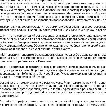
ия Software and Services Group компании Intel.
можность эффективно использовать сочетание программного и аппаратного 
щиты пользователей, в том числе частных лиц, корпораций и правительстве
енных к Интернету, обеспечивая управление ими с помощью серверов и обла
т свои усилия на безопасности с одновременным обеспечением высокой прои
в Интернет. Данное приобретение повышает возможности стратегии Intel в 
ожет лучше обеспечивать безопасность пользователей и потребителей при п
 ряд компаний-лидеров в области программного обеспечения для соответств
ликоновой долине. Среди них такие компании, как Wind River, Havok, а тепер
факт, что на сегодняшний день безопасность является основополагающим 
тоящее время подход не полностью обеспечивает подключение к сети миллиа
 мобильных и беспроводных устройств, телевизоров, автомобилей, медицинс
боту шквала киберугроз. Обеспечение защиты разнообразного по своей сути
раммное и аппаратное обеспечение, а также услуги.
ntel повысила приоритет безопасности, ставя перед собою цель достичь тако
чески важных для компании показателей: высокой производительности при и
фективности работы в сети Интернет.
авшая ежегодные показатели роста, характеризующиеся двузначными показ
год на уровне почти 80 процентов, станет филиалом компании Intel, находя
подразделения Software and Services Group. Руководителем данной группы я
el и главный управляющий группы.
енций роста продаж огромного массива устройств, подключаемых к Интернет
тся в сеть», ― считает Пол Отеллини (Paul Otellini), президент и генеральн
ользовании энергосберегающих технологий и эффективная работа в сети И
пективе к ним присоединится безопасность, став третьим из столпов, на ко
ым системам».
й McAfee в портфолио компьютерных технологий Intel открывает путь в наш
 уже имеются реализованные инновационные проекты, продукты и услуги в с