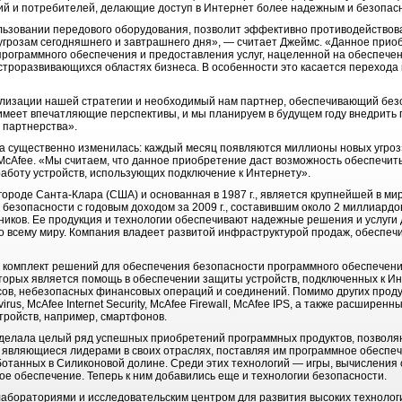
й и потребителей, делающие доступ в Интернет более надежным и безопас
льзовании передового оборудования, позволит эффективно противодействов
розам сегодняшнего и завтрашнего дня», ― считает Джеймс. «Данное приоб
программного обеспечения и предоставления услуг, нацеленной на обеспечен
троразвивающихся областях бизнеса. В особенности это касается переход
лизации нашей стратегии и необходимый нам партнер, обеспечивающий безо
меет впечатляющие перспективы, и мы планируем в будущем году внедрить 
 партнерства».
на существенно изменилась: каждый месяц появляются миллионы новых угроз
McAfee. «Мы считаем, что данное приобретение даст возможность обеспечит
боту устройств, использующих подключение к Интернету».
ороде Санта-Клара (США) и основанная в 1987 г., является крупнейшей в ми
 безопасности с годовым доходом за 2009 г., составившим около 2 миллиард
дников. Ее продукция и технологии обеспечивают надежные решения и услуги
о всему миру. Компания владеет развитой инфраструктурой продаж, обеспе
 комплект решений для обеспечения безопасности программного обеспечения
оторых является помощь в обеспечении защиты устройств, подключенных к Ин
ов, небезопасных финансовых операций и соединений. Помимо других продук
ivirus, McAfee Internet Security, McAfee Firewall, McAfee IPS, а также расшире
ройств, например, смартфонов.
 сделала целый ряд успешных приобретений программных продуктов, позволя
, являющиеся лидерами в своих отраслях, поставляя им программное обеспе
отанных в Силиконовой долине. Среди этих технологий — игры, вычисления 
ое обеспечение. Теперь к ним добавились еще и технологии безопасности.
бораториями и исследовательским центром для развития высоких технологий,