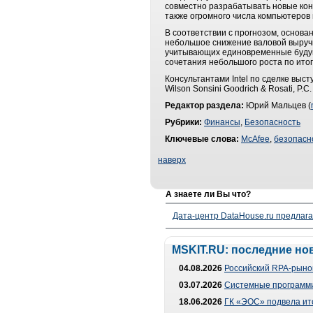
совместно разрабатывать новые кон
также огромного числа компьютеров 
В соответствии с прогнозом, основа
небольшое снижение валовой выручки
учитывающих единовременные будущ
сочетания небольшого роста по ито
Консультантами Intel по сделке выст
Wilson Sonsini Goodrich & Rosati, P.C.
Редактор раздела:
Юрий Мальцев (
Рубрики:
Финансы
,
Безопасность
Ключевые слова:
McAfee
,
безопасн
наверх
А знаете ли Вы что?
Дата-центр DataHouse.ru предлага
MSKIT.RU: последние но
04.08.2026
Российский RPA-рынок
03.07.2026
Системные программи
18.06.2026
ГК «ЭОС» подвела ит