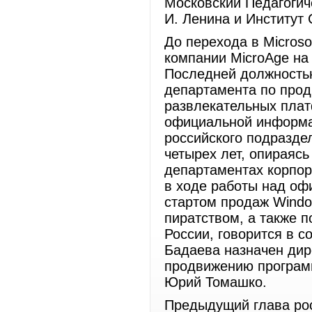
Московский Педагогич
И. Ленина и Институт
До перехода в Microso
компании MicroAge на
Последней должностью
департамента по про
развлекательных плат
официальной информа
российского подразде
четырех лет, опираясь
департаментах корпор
в ходе работы над оф
стартом продаж Windo
пиратством, а также п
России, говорится в с
Бадаева назначен дир
продвижению програм
Юрий Томашко.
Предыдущий глава рос