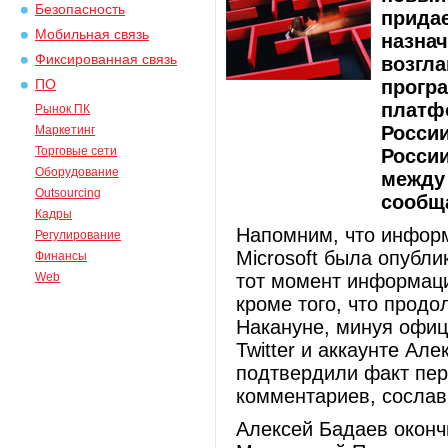
Безопасность
придае
Мобильная связь
назнач
Фиксированная связь
возгл
прогр
ПО
платфо
Рынок ПК
России
Маркетинг
Торговые сети
России
Оборудование
между 
Outsourcing
сообщ
Кадры
Напомним, что информ
Регулирование
Microsoft была опубли
Финансы
Web
тот момент информаци
кроме того, что продо
Накануне, минуя офиц
Twitter и аккаунте Ал
подтвердили факт пер
комментариев, сослав
Алексей Бадаев оконч