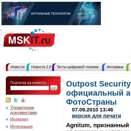
Новости
Новости 2.0
Тесты цифровой техники
Интервью
Outpost Security
Подписка на новости:
официальный а
ФотоСтраны
Управление
07.09.2010 13:46
документами
версия для печати
Интернет
Agnitum, признанный
Интеграция