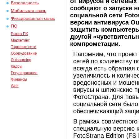
от вирусов и сетевых
Безопасность
сообщают о запуске н
Мобильная связь
социальной сети Foto
Фиксированная связь
версии антивируса Ou
ПО
защитить компьютеры 
Рынок ПК
другой «чувствительн
Маркетинг
компрометации.
Торговые сети
Напомним, что проект 
Оборудование
Outsourcing
сетей по количеству п
Кадры
всегда есть обратная 
Регулирование
увеличилось и количе
Финансы
вредоносных и мошен
Web
вирусы и шпионские п
ФотоСтрана. Для пов
социальной сети было
обеспечивающий защит
В рамках совместного
специальную версию к
FotoStrana Edition (FS