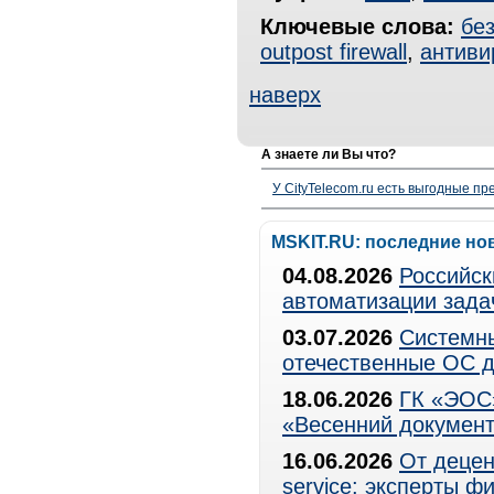
Ключевые слова:
бе
outpost firewall
,
антиви
наверх
А знаете ли Вы что?
У CityTelecom.ru есть выгодные п
MSKIT.RU: последние но
04.08.2026
Российск
автоматизации зада
03.07.2026
Системны
отечественные ОС д
18.06.2026
ГК «ЭОС»
«Весенний документ
16.06.2026
От децен
service: эксперты 