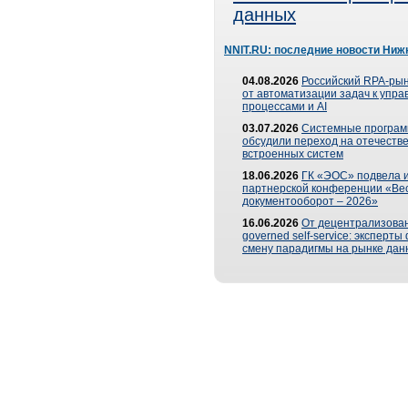
данных
NNIT.RU: последние новости Ниж
04.08.2026
Российский RPA-рын
от автоматизации задач к упр
процессами и AI
03.07.2026
Системные програ
обсудили переход на отечеств
встроенных систем
18.06.2026
ГК «ЭОС» подвела и
партнерской конференции «Ве
документооборот – 2026»
16.06.2026
От децентрализован
governed self-service: эксперт
смену парадигмы на рынке дан