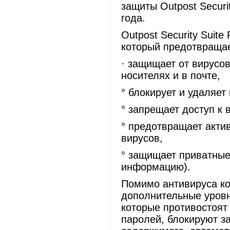
защиты Outpost Securi
года.
Outpost Security Suite
который предотвращае
· защищает от вирусо
носителях и в почте,
° блокирует и удаляе
° запрещает доступ к
° предотвращает акти
вирусов,
° защищает приватные
информацию).
Помимо антивируса к
дополнительные уровн
которые противостоят
паролей, блокируют за