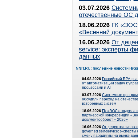
03.07.2026
Системны
отечественные ОС д
18.06.2026
ГК «ЭОС»
«Весенний документ
16.06.2026
От децен
service: эксперты 
данных
NNIT.RU: последние новости Ниж
04.08.2026
Российский RPA-рын
от автоматизации задач к упр
процессами и AI
03.07.2026
Системные програ
обсудили переход на отечеств
встроенных систем
18.06.2026
ГК «ЭОС» подвела и
партнерской конференции «Ве
документооборот – 2026»
16.06.2026
От децентрализован
governed self-service: эксперт
смену парадигмы на рынке дан