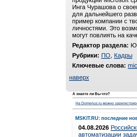
продукции Microsoft 
Инга Чурашова о свое
для дальнейшего разви
пример компании с тв
личностями. Это возм
могут повлиять на ка
Редактор раздела:
Юр
Рубрики:
ПО
,
Кадры
Ключевые слова:
mic
наверх
А знаете ли Вы что?
На Domenus.ru можно зарегистрир
MSKIT.RU: последние но
04.08.2026
Российск
автоматизации зада