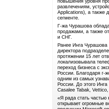
повышения уровня про
развлечениям, устройс
Applications), а такж
сегменте.
Г-жа Чурашова облад
продажами, а также о
и СНГ.
Ранее Инга Чурашова 
директора подразделе
протяжении 15 лет отв
локализовывала телеф
переход бизнеса с экс
России. Благодаря г-
одним из самых узна
России. До этого Инга 
Casalee Tabak, Vettico
«Я рада стать частью 
открывает огромные в