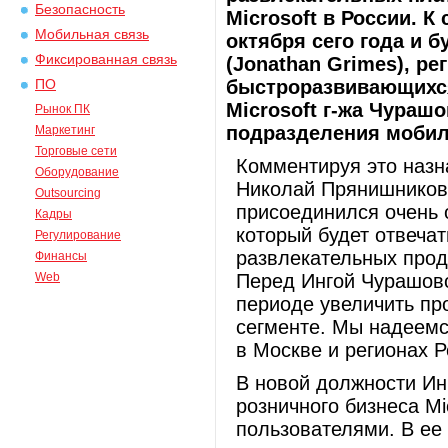
Безопасность
Microsoft в России. К
Мобильная связь
октября сего года и 
Фиксированная связь
(Jonathan Grimes), р
быстроразвивающихся
ПО
Microsoft г-жа Чураш
Рынок ПК
подразделения мобиль
Маркетинг
Торговые сети
Комментируя это назна
Оборудование
Николай Прянишников 
Outsourcing
присоединился очень 
Кадры
который будет отвеча
Регулирование
развлекательных прод
Финансы
Web
Перед Ингой Чурашово
периоде увеличить пр
сегменте. Мы надеемс
в Москве и регионах 
В новой должности Ин
розничного бизнеса Mi
пользователями. В ее