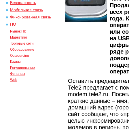
Безопасность
Прода
Мобильная связь
всех р
Фиксированная связь
года. 
операт
ПО
или с
Рынок ПК
на USB
Маркетинг
Торговые сети
цифры 
Оборудование
ряде р
Outsourcing
довол
Кадры
поддер
Регулирование
операт
Финансы
Web
Оставить предварите
Tele2 предлагает с п
modem.tele2.ru. Посет
краткие данные – имя
домашний адрес (горо
сайт сообщает, что «
целью информирование
модемов в регионы при