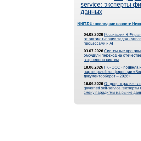
service: эксперты 
данных
NNIT.RU: последние новости Ниж
04.08.2026
Российский RPA-рын
от автоматизации задач к упр
процессами и AI
03.07.2026
Системные програ
обсудили переход на отечеств
встроенных систем
18.06.2026
ГК «ЭОС» подвела и
партнерской конференции «Ве
документооборот – 2026»
16.06.2026
От децентрализован
governed self-service: эксперт
смену парадигмы на рынке дан