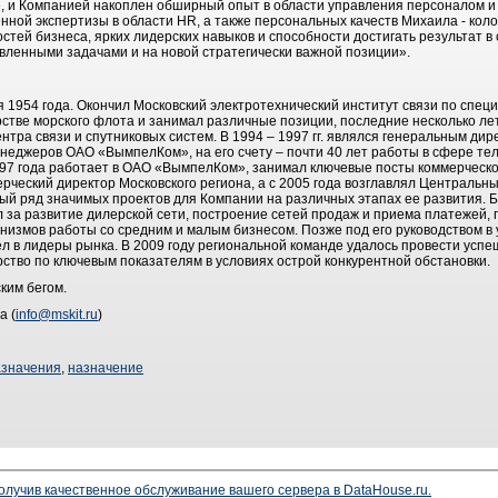
, и Компанией накоплен обширный опыт в области управления персоналом и
енной экспертизы в области HR, а также персональных качеств Михаила - кол
стей бизнеса, ярких лидерских навыков и способности достигать результат в
авленными задачами и на новой стратегически важной позиции».
 1954 года. Окончил Московский электротехнический институт связи по спец
терстве морского флота и занимал различные позиции, последние несколько ле
нтра связи и спутниковых систем. В 1994 – 1997 гг. являлся генеральным д
неджеров ОАО «ВымпелКом», на его счету – почти 40 лет работы в сфере тел
1997 года работает в ОАО «ВымпелКом», занимал ключевые посты коммерческо
рческий директор Московского региона, а с 2005 года возглавлял Центральны
ый ряд значимых проектов для Компании на различных этапах ее развития. 
л за развитие дилерской сети, построение сетей продаж и приема платежей,
анизмов работы со средним и малым бизнесом. Позже под его руководством в
л в лидеры рынка. В 2009 году региональной команде удалось провести усп
ство по ключевым показателям в условиях острой конкурентной обстановки.
ким бегом.
а (
info@mskit.ru
)
азначения
,
назначение
чив качественное обслуживание вашего сервера в DataHouse.ru.