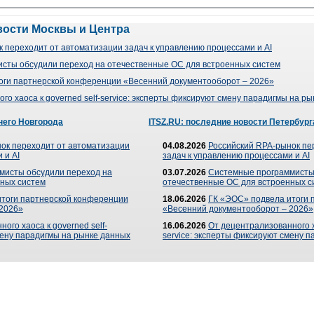
вости Москвы и Центра
 переходит от автоматизации задач к управлению процессами и AI
сты обсудили переход на отечественные ОС для встроенных систем
оги партнерской конференции «Весенний документооборот – 2026»
го хаоса к governed self-service: эксперты фиксируют смену парадигмы на р
него Новгорода
ITSZ.RU: последние новости Петербург
ок переходит от автоматизации
04.08.2026
Российский RPA-рынок пе
 и AI
задач к управлению процессами и AI
мисты обсудили переход на
03.07.2026
Системные программисты
ных систем
отечественные ОС для встроенных с
итоги партнерской конференции
18.06.2026
ГК «ЭОС» подвела итоги 
 2026»
«Весенний документооборот – 2026»
ого хаоса к governed self-
16.06.2026
От децентрализованного ха
мену парадигмы на рынке данных
service: эксперты фиксируют смену 