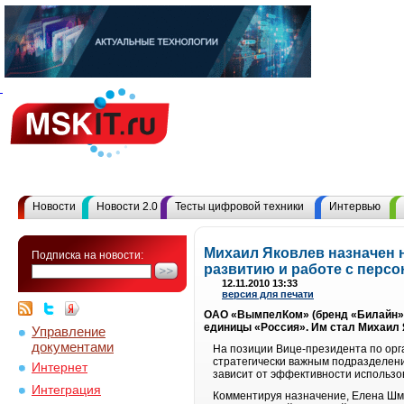
Новости
Новости 2.0
Тесты цифровой техники
Интервью
Михаил Яковлев назначен 
Подписка на новости:
развитию и работе с перс
12.11.2010 13:33
версия для печати
ОАО «ВымпелКом» (бренд «Билайн») 
единицы «Россия». Им стал Михаил 
Управление
документами
На позиции Вице-президента по орг
стратегически важным подразделени
Интернет
зависит от эффективности использо
Интеграция
Комментируя назначение, Елена Шм