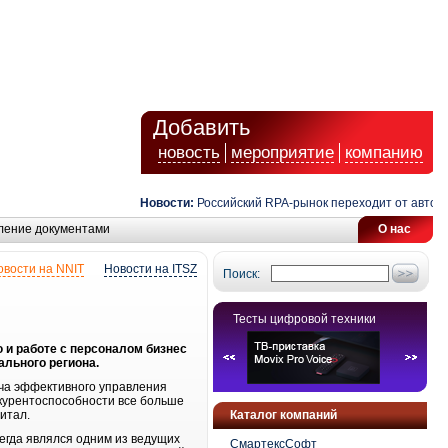
Добавить
новость
мероприятие
компанию
Новости:
Российский RPA-рынок переходит от автомати
ление документами
О нас
овости на NNIT
Новости на ITSZ
Поиск:
Тесты цифровой техники
 и работе с персоналом бизнес
ального региона.
ача эффективного управления
нкурентоспособности все больше
питал.
Каталог компаний
гда являлся одним из ведущих
СмартексСофт