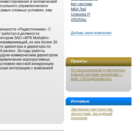
 инвестирования в человеческий
Кит-системс
оссального управленческого
МБК Лаб
 самых сложных условиях, ему
Umbrella IT
АТОЛЛис
иальности «Радиотехника». С
Добавь свою компанию
т работал в должности
иректором ЗАО «МТК Мобайл».
екоммуникаций, из них более 20
го директора и директора по
й регион. За годы работы
Будучи коммерческим директором
 привлечение корпоративных
Проекты
 условиях жесткой конкуренции
ешную интеграцию с компанией
От разрозненной отчетности к
единой системе аналитики —
кейс «Холодильник.ру»
Интервью
Эволюция партнерства:
экосистема, как единый
организм