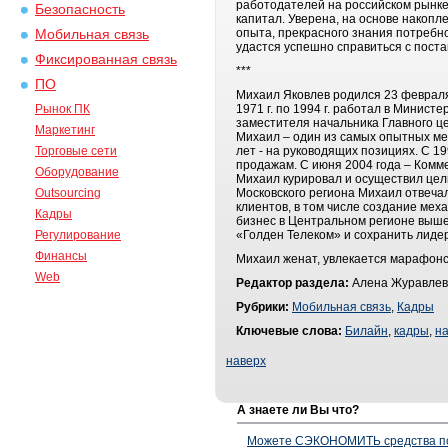
работодателей на российском рынке
Безопасность
капитал. Уверена, на основе накопл
опыта, прекрасного знания потребно
Мобильная связь
удастся успешно справиться с пост
Фиксированная связь
***
ПО
Михаил Яковлев родился 23 февраля
Рынок ПК
1971 г. по 1994 г. работал в Минис
заместителя начальника Главного це
Маркетинг
Михаил – один из самых опытных ме
Торговые сети
лет - на руководящих позициях. С 
продажам. С июня 2004 года – Комме
Оборудование
Михаил курировал и осуществил цел
Outsourcing
Московского региона Михаил отвеча
клиентов, в том числе создание мех
Кадры
бизнес в Центральном регионе выше
Регулирование
«Голден Телеком» и сохранить лидер
Финансы
Михаил женат, увлекается марафонс
Web
Редактор раздела:
Алена Журавлев
Рубрики:
Мобильная связь
,
Кадры
Ключевые слова:
Билайн
,
кадры
,
н
наверх
А знаете ли Вы что?
Можете СЭКОНОМИТЬ средства полу