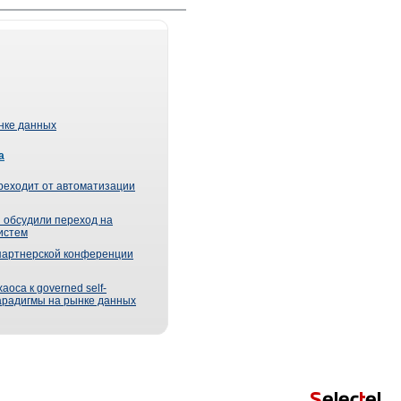
ынке данных
а
реходит от автоматизации
 обсудили переход на
истем
партнерской конференции
оса к governed self-
парадигмы на рынке данных