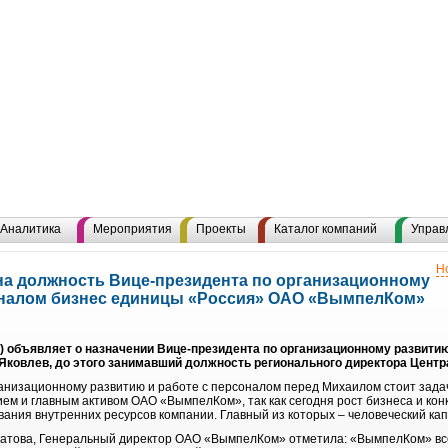
Аналитика
Мероприятия
Проекты
Каталог компаний
Управ
Н
на должность Вице-президента по организационному
оналом бизнес единицы «Россия» ОАО «ВымпелКом»
объявляет о назначении Вице-президента по организационному развитию
Яковлев, до этого занимавший должность регионального директора Центр
анизационному развитию и работе с персоналом перед Михаилом стоит зад
ем и главным активом ОАО «ВымпелКом», так как сегодня рост бизнеса и ко
вания внутренних ресурсов компании. Главный из которых – человеческий ка
атова, Генеральный директор ОАО «ВымпелКом» отметила: «ВымпелКом» все