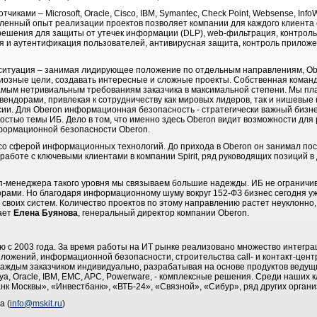
ками – Microsoft, Oracle, Cisco, IBM, Symantec, Check Point, Websense, InfoWa
копленный опыт реализации проектов позволяет компании для каждого клиент
решения для защиты от утечек информации (DLP), web-фильтрация, контроль
 и аутентификация пользователей, антивирусная защита, контроль приложе
ситуация – занимая лидирующее положение по отдельным направлениям, Obe
иозные цели, создавать интересные и сложные проекты. Собственная команда
амым нетривиальным требованиям заказчика в максимальной степени. Мы пла
ендорами, привлекая к сотрудничеству как мировых лидеров, так и нишевые 
ии. Для Oberon информационная безопасность - стратегически важный бизнес
тью темы ИБ. Дело в том, что именно здесь Oberon видит возможности для р
нформационной безопасности Oberon.
 со сферой информационных технологий. До прихода в Oberon он занимал пос
 работе с ключевыми клиентами в компании Spirit, ряд руководящих позиций в
п-менеджера такого уровня мы связываем большие надежды. ИБ не ограничи
орами. Но благодаря информационному шуму вокруг 152-ФЗ бизнес сегодня уж
своих систем. Количество проектов по этому направлению растет неуклонно,
ает
Елена Буянова
, генеральный директор компании Oberon.
ю с 2003 года. За время работы на ИТ рынке реализовано множество интегра
ложений, информационной безопасности, строительства call- и контакт-цент
каждым заказчиком индивидуально, разрабатывая на основе продуктов веду
vaya, Oracle, IBM, EMC, APC, Powerware, - комплексные решения. Среди наших к
нк Москвы», «Инвестбанк», «ВТБ-24», «Связной», «Сибур», ряд других органи
а (
info@mskit.ru
)