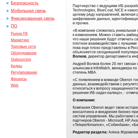
Безопасность
Партнерство с ведущими ИБ-разработчи
Technologies, BlueCoat, NICE и на
Мобильная связь
целому ряду направлений, включая 
Фиксированная связь
шифрование данных, идентификация
и прочее.
ПО
«В компании сложилась уникальная 
Рынок ПК
к изменениям. Можно ставить амбиц
что наши решения будут отвечать с
Маркетинг
плотное взаимодействие с лучшими в
Торговые сети
пока еще плохо представлены в Росс
объясняется сегодняшней популярнос
Оборудование
Волков
, директор департамента и
Outsourcing
Андрей Волков более 20 лет связан
Кадры
альянсам в InfoWatch, менеджера по
Регулирование
степень MBA.
Финансы
«С появлением в команде Oberon то
данных, взаимодействием с регулят
Web
относиться к вопросу защищенности 
решении ИБ-задач налицо», - отмеч
О компании:
Компания Oberon ведет свою истори
консалтинга и внедрения бизнес-при
систем управления. Мы работаем с 
партнеров Oberon - Microsoft, HP, A
«Teleperfomance», «Собинбанк», «Ба
Редактор раздела:
Алена Журавлев