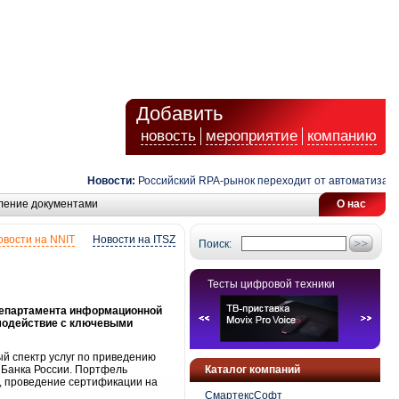
Добавить
новость
мероприятие
компанию
Новости:
Российский RPA-рынок переходит от автоматизации з
ление документами
О нас
овости на NNIT
Новости на ITSZ
Поиск:
Тесты цифровой техники
 департамента информационной
имодействие с ключевыми
й спектр услуг по приведению
 Банка России. Портфель
Каталог компаний
, проведение сертификации на
СмартексСофт