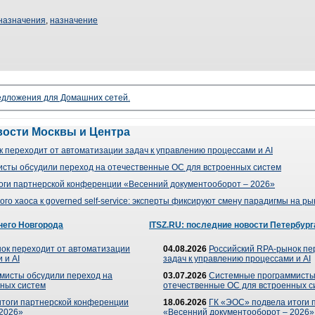
назначения
,
назначение
редложения для Домашних сетей.
вости Москвы и Центра
 переходит от автоматизации задач к управлению процессами и AI
сты обсудили переход на отечественные ОС для встроенных систем
оги партнерской конференции «Весенний документооборот – 2026»
го хаоса к governed self-service: эксперты фиксируют смену парадигмы на р
него Новгорода
ITSZ.RU: последние новости Петербург
ок переходит от автоматизации
04.08.2026
Российский RPA-рынок пе
 и AI
задач к управлению процессами и AI
мисты обсудили переход на
03.07.2026
Системные программисты
ных систем
отечественные ОС для встроенных с
итоги партнерской конференции
18.06.2026
ГК «ЭОС» подвела итоги 
 2026»
«Весенний документооборот – 2026»