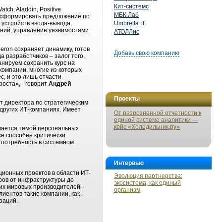
Кит-системс
tch, Aladdin, Positive
МБК Лаб
а сформировать предложение по
 устройств ввода-вывода,
Umbrella IT
ний, управление уязвимостями
АТОЛЛис
ron сохраняет динамику, готов
Добавь свою компанию
 разработчиков – залог того,
нируем сохранить курс на
компании, многие из которых
, и это лишь отчасти
оста», - говорит
Андрей
Проекты
т директора по стратегическим
 других ИТ-компаниях. Имеет
От разрозненной отчетности к
единой системе аналитики —
кейс «Холодильник.ру»
вается темой персональных
е способен критически
 потребность в системном
Интервью
ционных проектов в области ИТ-
Эволюция партнерства:
ров от инфраструктуры до
экосистема, как единый
щих мировых производителей–
организм
лиентов такие компании, как ,
заций.