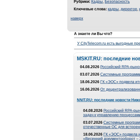
Рубрики:
Кадры
,
Безопасность
Ключевые слова:
кадры
,
директор
,
наверх
А знаете ли Вы что?
У CityTelecom.ru есть выгодные п
MSKIT.RU: последние но
04.08.2026
Российский RPA-рынок
03.07.2026
Системные программи
18.06.2026
ГК «ЭОС» подвела ит
16.06.2026
От децентрализованно
NNIT.RU: последние новости Ниж
04.08.2026
Российский RPA-рын
задач к управлению процессами
03.07.2026
Системные програм
отечественные ОС для встроен
18.06.2026
ГК «ЭОС» подвела 
«Весенний документооборот –