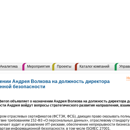
Аналитика
Мероприятия
Проекты
Каталог компаний
Управ
Н
чении Андрея Волкова на должность директора
нной безопасности
beron объявляет о назначении Андрея Волкова на должность директора
ости Андрея войдут вопросы стратегического развития направления, вза
ом отраслевых сертификатов (ФСТЭК, ФСБ), дающих право оказывать полны
вие требованиям 152-ФЗ «О персональных данных», отраслевому стандарту
лючает аудит и управление ИТ-рисками, обеспечение непрерывности бизнеса
ртам информационной безопасности, в том числе ISO/IEC 27001.