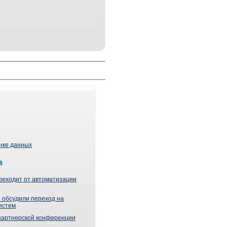
ынке данных
а
реходит от автоматизации
 обсудили переход на
истем
партнерской конференции