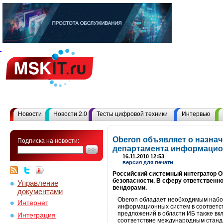
Новости
Новости 2.0
Тесты цифровой техники
Интервью
Oberon объявляет о назна
Подписка на новости:
департамента информацио
16.11.2010 12:53
версия для печати
Российский системный интегратор O
безопасности. В сферу ответственн
Управление
вендорами.
документами
Oberon обладает необходимым набор
Интернет
информационных систем в соответст
предложений в области ИБ также вк
Интеграция
соответствие международным станда