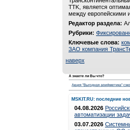
Трансконтинентальный
TTK, является оптим
между европейскими и
Редактор раздела:
Ал
Рубрики:
Фиксированн
Ключевые слова:
ко
ЗАО компания ТрансТ
наверх
А знаете ли Вы что?
Акция "Выгодная арифметика" сэко
MSKIT.RU: последние но
04.08.2026
Российск
автоматизации зада
03.07.2026
Системны