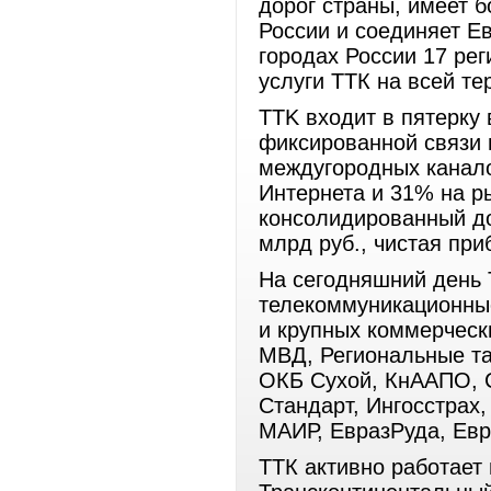
дорог страны, имеет б
России и соединяет Е
городах России 17 ре
услуги ТТК на всей те
TTK входит в пятерку
фиксированной связи 
междугородных канало
Интернета и 31% на ры
консолидированный до
млрд руб., чистая при
На сегодняшний день
телекоммуникационные
и крупных коммерческ
МВД, Региональные та
ОКБ Сухой, КнААПО, С
Стандарт, Ингосстрах
МАИР, ЕвразРуда, Ев
ТТК активно работает