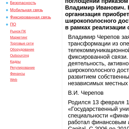
поглощений приказом
Безопасность
Владимир Иванович. 
Мобильная связь
организация приобрет
Фиксированная связь
широкополосного дос
ПО
в рамках реализации 
Рынок ПК
Владимир Черепов зая
Маркетинг
трансформации из опе
Торговые сети
телекоммуникационной
Оборудование
Outsourcing
фиксированной связи
Кадры
деятельность, активн
Регулирование
широкополосного дост
Финансы
развитием собственны
Web
независимых местных 
В.И. Черепов
Родился 13 февраля 1
«Государственный уни
специальности «финан
работал финансовым 
Capital. С 2006 по 20