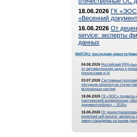
отечественные ОС д
18.06.2026
ГК «ЭОС»
«Весенний документ
16.06.2026
От децен
service: эксперты 
данных
NNIT.RU: последние новости Ниж
04.08.2026
Российский RPA-рын
от автоматизации задач к упр
процессами и AI
03.07.2026
Системные програ
обсудили переход на отечеств
встроенных систем
18.06.2026
ГК «ЭОС» подвела и
партнерской конференции «Ве
документооборот – 2026»
16.06.2026
От децентрализован
governed self-service: эксперт
смену парадигмы на рынке дан