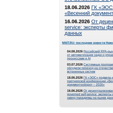
18.06.2026
ГК «ЭОС»
«Весенний документ
16.06.2026
От децен
service: эксперты 
данных
NNIT.RU: последние новости Ниж
04.08.2026
Российский RPA-рын
от автоматизации задач к упр
процессами и AI
03.07.2026
Системные програ
обсудили переход на отечеств
встроенных систем
18.06.2026
ГК «ЭОС» подвела и
партнерской конференции «Ве
документооборот – 2026»
16.06.2026
От децентрализован
governed self-service: эксперт
смену парадигмы на рынке дан