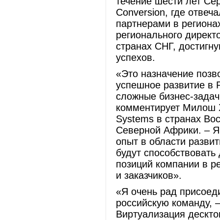
течение шести лет Се
Conversion, где отвеч
партнерами в регионах
регионального директ
странах СНГ, достигн
успехов.
«Это назначение позв
успешное развитие в 
сложные бизнес-задач
комментирует Милош Хр
Systems в странах Во
Северной Африки. – Я
опыт в области разви
будут способствоват
позиций компании в р
и заказчиков».
«Я очень рад присоеди
российскую команду, –
Виртуализация дескто