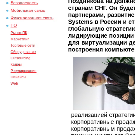
Позднякова на должно
Безопасность
странам СНГ. Он будет
Мобильная связь
партнёрами, развитие
Фиксированная связь
Systems в России и с
ПО
глобальную стратегию
Рынок ПК
лидирующие позиции 
Маркетинг
для виртуализации д
Торговые сети
построения компьюте
Оборудование
Outsourcing
Кадры
Регулирование
Финансы
Web
реализацией стратегии
корпоративные продаж
корпоративным продаж