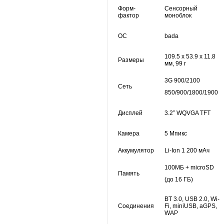
Форм-
Сенсорный
фактор
моноблок
ОС
bada
109.5 x 53.9 x 11.8
Размеры
мм, 99 г
3G 900/2100
Сеть
850/900/1800/1900
Дисплей
3.2” WQVGA TFT
Камера
5 Mпикс
Аккумулятор
Li-Ion 1 200 мАч
100MБ + microSD
Память
(до 16 ГБ)
BT 3.0, USB 2.0, Wi-
Соединения
Fi, miniUSB, aGPS,
WAP