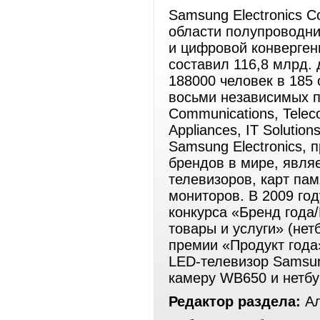
Samsung Electronics C
области полупроводни
и цифровой конверген
составил 116,8 млрд.
188000 человек в 185 
восьми независимых по
Communications, Telec
Appliances, IT Solution
Samsung Electronics,
брендов в мире, явл
телевизоров, карт па
мониторов. В 2009 го
конкурса «Бренд года/
товары и услуги» (нет
премии «Продукт года
LED-телевизор Samsun
камеру WB650 и нетбу
Редактор раздела:
Ал