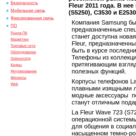
Безопасность
Fleur 2011 года. В не
Мобильная связь
(S5250), С3530 и Е2530
Фиксированная связь
Компания Samsung был
ПО
предназначенные спец
Рынок ПК
станет доступна нова
Маркетинг
Fleur, предназначенн
Торговые сети
быть в курсе последни
Оборудование
Телефоны из коллекции
Outsourcing
притягивающим взгля
Кадры
полезных функций.
Регулирование
Финансы
Корпусы телефонов La
Web
плавными изящными ли
модные аксессуары п
станут отличным пода
La Fleur Wave 723 (S7
операционной системы
для общения в социал
насыщенном темно-роз