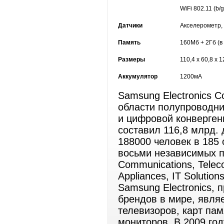
WiFi 802.11 (b/g
Датчики
Акселерометр,
Память
160Mб + 2Гб (в
Размеры
110,4 x 60,8 x 1
Аккумулятор
1200мА
Samsung Electronics C
области полупроводни
и цифровой конверген
составил 116,8 млрд.
188000 человек в 185 
восьми независимых по
Communications, Telec
Appliances, IT Solution
Samsung Electronics,
брендов в мире, явл
телевизоров, карт па
мониторов. В 2009 го