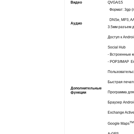
Видео
QVGA/15
Формат: 3gp (
DNSe, MP3, A
Аудио
3.5мм разъем 
Доступ к Andro
Social Hub
- Встроенные 
- POP3/IMAP Em
Пользовательс
Быстрая печат
Дополнительные
Программа для 
функции
Браузер Androi
Exchange Activ
T
Google Maps
A-GPS