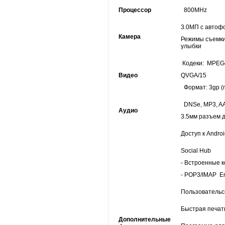
Процессор
800MHz
3.0МП с автоф
Камера
Режимы съемки
улыбки
Кодеки: MPEG
Видео
QVGA/15
Формат: 3gp (
DNSe, MP3, A
Аудио
3.5мм разъем 
Доступ к Andro
Social Hub
- Встроенные 
- POP3/IMAP Em
Пользовательс
Быстрая печат
Дополнительные