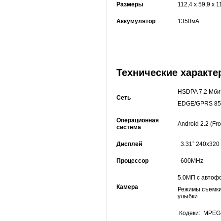
Размеры
112,4 x 59,9 x 1
Аккумулятор
1350мА
Технические характ
HSDPA 7.2 Mбит
Сеть
EDGE/GPRS 850
Операционная
Android 2.2 (Fr
система
Дисплей
3.31” 240x320
Процессор
600MHz
5.0МП с автоф
Камера
Режимы съемки
улыбки
Кодеки: MPEG