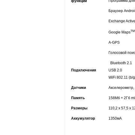
Программа для
функции
Браузер Androi
Exchange Activ
T
Google Maps
A-GPS
Голосовой пои
Bluetooth 2.1
Подключения
USB 2.0
WiFi 802.11 (b/g
Датчики
Акселерометр,
Память
158Mб + 2Гб mi
Размеры
110,2 x 57,5 x 
Аккумулятор
1350мА