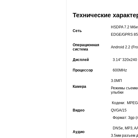
Технические характ
HSDPA 7.2 Mбит
Сеть
EDGE/GPRS 850
Операционная
Android 2.2 (Fr
система
Дисплей
3.14” 320x240
Процессор
600MHz
3.0МП
Камера
Режимы съемки
улыбки
Кодеки: MPEG
Видео
QVGA/15
Формат: 3gp (
DNSe, MP3, A
Аудио
3.5мм разъем 