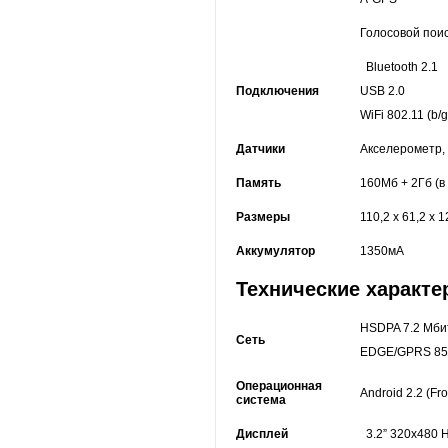
Голосовой пои
Bluetooth 2.1
Подключения
USB 2.0
WiFi 802.11 (b/g
Датчики
Акселерометр,
Память
160Mб + 2Гб (в
Размеры
110,2 x 61,2 x 1
Аккумулятор
1350мА
Технические характ
HSDPA 7.2 Mбит
Сеть
EDGE/GPRS 850
Операционная
Android 2.2 (Fr
система
Дисплей
3.2” 320x480 