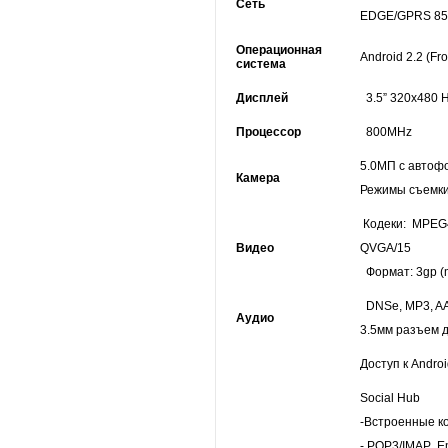
Сеть
EDGE/GPRS 850
Операционная
Android 2.2 (Fr
система
Дисплей
3.5” 320x480 
Процессор
800MHz
5.0МП с автоф
Камера
Режимы съемки
Кодеки: MPEG
Видео
QVGA/15
Формат: 3gp (
DNSe, MP3, A
Аудио
3.5мм разъем 
Доступ к Andro
Social Hub
-Встроенные к
- POP3/IMAP Em