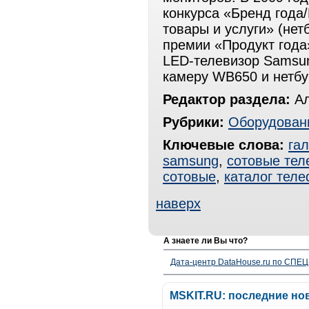
конкурса «Бренд года/
товары и услуги» (нет
премии «Продукт года
LED-телевизор Samsun
камеру WB650 и нетбу
Редактор раздела:
Ал
Рубрики:
Оборудован
Ключевые слова:
га
samsung
,
сотовые те
сотовые
,
каталог тел
наверх
А знаете ли Вы что?
Дата-центр DataHouse.ru по СПЕЦ-
MSKIT.RU: последние но