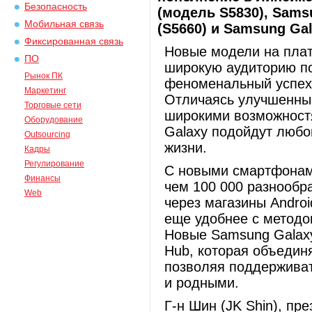
Безопасность
(модель S5830), Samsu
Мобильная связь
(S5660) и Samsung Gal
Фиксированная связь
Новые модели на плат
ПО
широкую аудиторию по
Рынок ПК
феноменальный успех 
Маркетинг
Отличаясь улучшенны
Торговые сети
широкими возможност
Оборудование
Galaxy подойдут любо
Outsourcing
жизни.
Кадры
Регулирование
С новыми смартфонами
Финансы
чем 100 000 разнообр
Web
через магазины Androi
еще удобнее с метод
Новые Samsung Galaxy
Hub, которая объединя
позволяя поддерживат
и родными.
Г-н Шин (JK Shin), пр