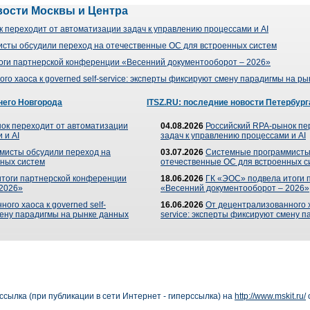
вости Москвы и Центра
 переходит от автоматизации задач к управлению процессами и AI
сты обсудили переход на отечественные ОС для встроенных систем
оги партнерской конференции «Весенний документооборот – 2026»
го хаоса к governed self-service: эксперты фиксируют смену парадигмы на р
него Новгорода
ITSZ.RU: последние новости Петербург
ок переходит от автоматизации
04.08.2026
Российский RPA-рынок пе
 и AI
задач к управлению процессами и AI
мисты обсудили переход на
03.07.2026
Системные программисты
ных систем
отечественные ОС для встроенных с
итоги партнерской конференции
18.06.2026
ГК «ЭОС» подвела итоги 
 2026»
«Весенний документооборот – 2026»
ого хаоса к governed self-
16.06.2026
От децентрализованного ха
мену парадигмы на рынке данных
service: эксперты фиксируют смену 
сылка (при публикации в сети Интернет - гиперссылка) на
http://www.mskit.ru/