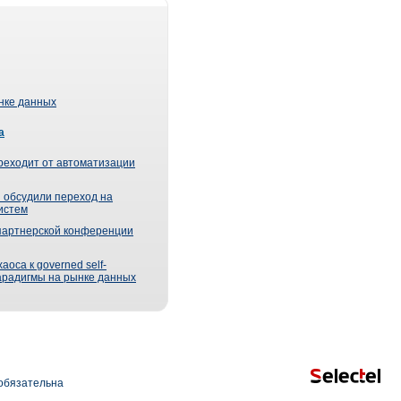
ынке данных
а
реходит от автоматизации
 обсудили переход на
истем
партнерской конференции
оса к governed self-
парадигмы на рынке данных
обязательна