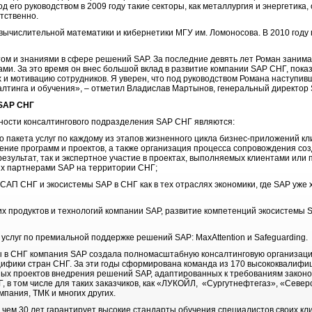
д его руководством в 2009 году такие секторы, как металлургия и энергетик
етственно.
вычислительной математики и кибернетики МГУ им. Ломоносова. В 2010 году
м и знаниями в сфере решений SAP. За последние девять лет Роман зани
ами. За это время он внес большой вклад в развитие компании SAP СНГ, пок
х и мотивацию сотрудников. Я уверен, что под руководством Романа наступи
лтинга и обучения», – отметил Владислав Мартынов, генеральный директор
SAP
СНГ
ости консалтингового подразделения SAP СНГ являются:
о пакета услуг по каждому из этапов жизненного цикла бизнес-приложений к
ение программ и проектов, а также организация процесса сопровождения соз
езультат, так и экспертное участие в проектах, выполняемых клиентами или 
ых партнерами SAP на территории СНГ;
САП СНГ и экосистемы SAP в СНГ как в тех отраслях экономики, где SAP уже
х продуктов и технологий компании SAP, развитие компетенций экосистемы 
услуг по премиальной поддержке решений SAP: MaxAttention и Safeguarding.
ты в СНГ компания SAP создала полномасштабную консалтинговую организа
цифики стран СНГ. За эти годы сформирована команда из 170 высококвалифи
ых проектов внедрения решений SAР, адаптированных к требованиям законод
, в том числе для таких заказчиков, как «ЛУКОЙЛ, «Сургутнефтегаз», «Севе
ания, ТМК и многих других.
чем 30 лет гарантирует высокие стандарты обучения специалистов своих кл