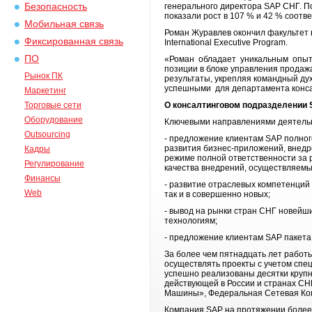
Безопасность
генерального директора SAP СНГ. По
показали рост в 107 % и 42 % соотв
Мобильная связь
Роман Журавлев окончил факультет 
Фиксированная связь
International Executive Program.
ПО
«Роман обладает уникальным опыто
позиции в блоке управления продаж
Рынок ПК
результаты, укрепляя командный ду
успешными для департамента конса
Маркетинг
Торговые сети
О консалтинговом подразделении
Оборудование
Ключевыми направлениями деятельн
Outsourcing
- предложение клиентам SAP полног
развития бизнес-приложений, внедр
Кадры
режиме полной ответственности за р
Регулирование
качества внедрений, осуществляем
Финансы
- развитие отраслевых компетенций 
Web
так и в совершенно новых;
- вывод на рынки стран СНГ новейши
технологиям;
- предложение клиентам SAP пакета 
За более чем пятнадцать лет рабо
осуществлять проекты с учетом спе
успешно реализованы десятки крупн
действующей в России и странах СНГ
Машины», Федеральная Сетевая Комп
Компания SAP на протяжении более 