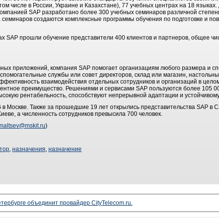
том числе в России, Украине и Казахстане), 77 учебных центрах на 18 языках
омпанией SAP разработано более 300 учебных семинаров различной степени
ла семинаров создаются комплексные программы обучения по подготовке и 
рах SAP прошли обучение представители 400 клиентов и партнеров, общее чис
вных приложений, компания SAP помогает организациям любого размера и 
 вспомогательные службы или совет директоров, склад или магазин, настоль
фективность взаимодействия отдельных сотрудников и организаций в целом
рентное преимущество. Решениями и сервисами SAP пользуются более 105 0
ысокую рентабельность, способствуют непрерывной адаптации и устойчивому
 в Москве. Также за прошедшие 19 лет открылись представительства SAP в С
Киеве, а численность сотрудников превысила 700 человек.
maltsev@mskit.ru
)
тор
,
назначения
,
назначение
тербурге объединит провайдер CityTelecom.ru.