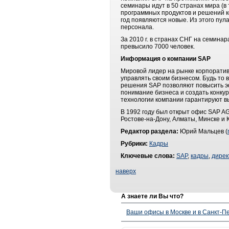
семинары идут в 50 странах мира (в 
программных продуктов и решений к
год появляются новые. Из этого пу
персонала.
За 2010 г. в странах СНГ на семина
превысило 7000 человек.
Информация о компании SAP
Мировой лидер на рынке корпорати
управлять своим бизнесом. Будь то
решения SAP позволяют повысить эф
понимание бизнеса и создать конку
технологии компании гарантируют в
В 1992 году был открыт офис SAP AG
Ростове-на-Дону, Алматы, Минске и 
Редактор раздела:
Юрий Мальцев (
Рубрики:
Кадры
Ключевые слова:
SAP
,
кадры
,
дирек
наверх
А знаете ли Вы что?
Ваши офисы в Москве и в Санкт-Пе