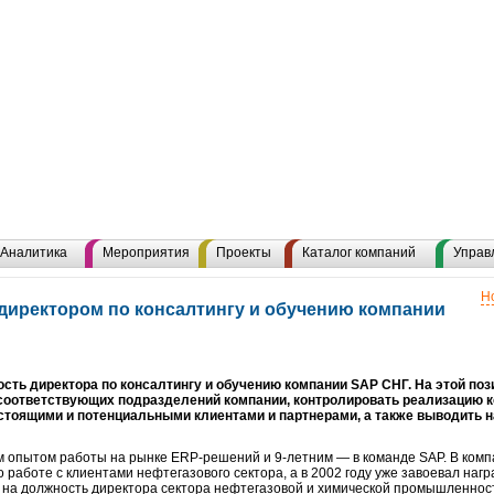
Аналитика
Мероприятия
Проекты
Каталог компаний
Управ
Н
директором по консалтингу и обучению компании
ть директора по консалтингу и обучению компании SAP СНГ. На этой пози
соответствующих подразделений компании, контролировать реализацию 
астоящими и потенциальными клиентами и партнерами, а также выводить 
 опытом работы на рынке ERP-решений и 9-летним — в команде SAP. В компа
аботе с клиентами нефтегазового сектора, а в 2002 году уже завоевал наград
н на должность директора сектора нефтегазовой и химической промышленност