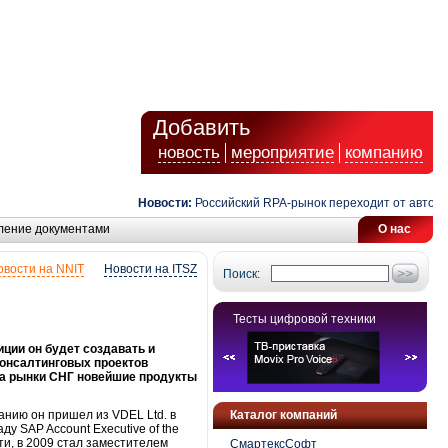
Добавить
новость
мероприятие
компанию
Новости:
Российский RPA-рынок переходит от автоматиз
ление документами
О нас
овости на NNIT
Новости на ITSZ
Поиск:
Тесты цифровой техники
ции он будет создавать и
консалтинговых проектов
на рынки СНГ новейшие продукты
нию он пришел из VDEL Ltd. в
Каталог компаний
у SAP Account Executive of the
и, в 2009 стал заместителем
СмартексСофт