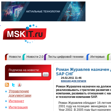
Новости
Новости 2.0
Тесты цифровой техники
Интервью
Роман Журавлев назначен 
Подписка на новости:
SAP СНГ
24.02.2011 11:46
версия для печати
Роман Журавлев назначен на должнос
реализовывать стратегию развития 
Управление
компании, развивать отношения с н
документами
и технологии компании SAP.
Интернет
Роман Журавлев обладает 16-летним
2001 году на позицию менеджера по р
Интеграция
Year 2002. В 2005 году был назначе