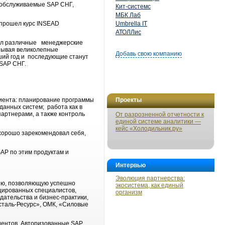
а, обслуживаемые SAP СНГ,
Кит-системс
МБК Лаб
 прошел курс INSEAD
Umbrella IT
АТОЛЛис
мал различные менеджерские
азывая великолепные
Добавь свою компанию
вший год и последующие станут
 SAP СНГ.
лиента: планирование программы
Проекты
данных систем; работа как в
партнерами, а также контроль
От разрозненной отчетности к
единой системе аналитики —
кейс «Холодильник.ру»
 хорошо зарекомендовал себя,
SAP по этим продуктам и
Интервью
Эволюция партнерства:
цию, позволяющую успешно
экосистема, как единый
цированных специалистов,
организм
ательства и бизнес-практики,
рсталь-Ресурс», ОМК, «Силовые
иентов. Авторизованные SAP