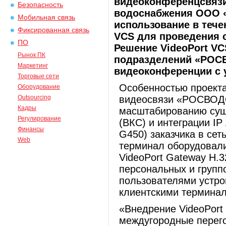
видеоконференцсвязи
Безопасность
водоснабжения ООО 
Мобильная связь
использование в тече
Фиксированная связь
VCS для проведения 
ПО
Решение VideoPort V
Рынок ПК
подразделений «РОС
Маркетинг
видеоконференции с 
Торговые сети
Особенностью проекта
Оборудование
Outsourcing
видеосвязи «РОСВОД
Кадры
масштабированию сущ
Регулирование
(ВКС) и интеграции I
Финансы
G450) заказчика в сет
Web
терминал оборудовал
VideoPort Gateway H.
персональных и груп
пользователями устрой
клиентскими терминал
«Внедрение VideoPort
междугородные перег