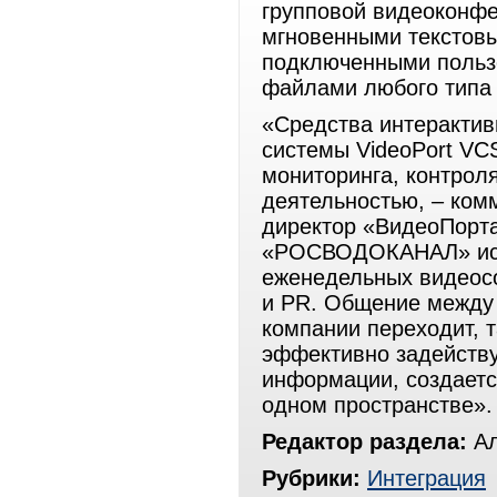
групповой видеоконфе
мгновенными текстов
подключенными польз
файлами любого типа 
«Средства интерактив
системы VideoPort VC
мониторинга, контрол
деятельностью, – ком
директор «ВидеоПорта
«РОСВОДОКАНАЛ» исп
еженедельных видеос
и PR. Общение между
компании переходит, 
эффективно задейству
информации, создаетс
одном пространстве».
Редактор раздела:
Ал
Рубрики:
Интеграция