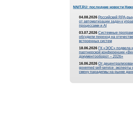
NNIT.RU: последние новости Ниж
04.08.2026
Российский RPA-рын
от автоматизации задач к упр
процессами и AI
03.07.2026
Системные програ
обсудили переход на отечеств
встроенных систем
18.06.2026
ГК «ЭОС» подвела и
партнерской конференции «Ве
документооборот – 2026»
16.06.2026
От децентрализован
governed self-service: эксперт
смену парадигмы на рынке дан