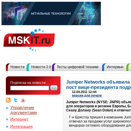
Новости
Новости 2.0
Тесты цифровой техники
Интервью
Juniper Networks объявила 
Подписка на новости:
пост вице-президента под
12.04.2011 12:44
версия для печати
Juniper Networks (NYSE: JNPR) объя
для операторов в регионе Европы, Б
Управление
Сеану Долану (Sean Dolan) и отвеча
документами
Г-н Бристоу пришел в компанию Juni
Интернет
отвечал за продажи услуг широкопол
вендорах сетевого оборудования дл
Интеграция