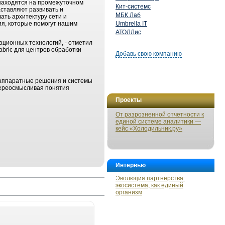
с находятся на промежуточном
Кит-системс
аставляют развивать и
МБК Лаб
ать архитектуру сети и
ия, которые помогут нашим
Umbrella IT
АТОЛЛис
ационных технологий, - отметил
abric для центров обработки
Добавь свою компанию
 аппаратные решения и системы
переосмысливая понятия
Проекты
От разрозненной отчетности к
единой системе аналитики —
кейс «Холодильник.ру»
Интервью
Эволюция партнерства:
экосистема, как единый
организм