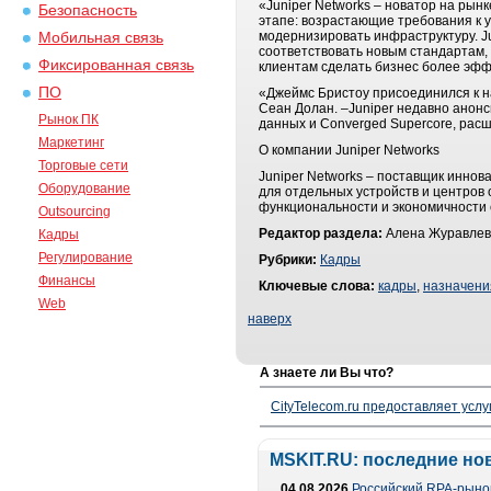
«Juniper Networks – новатор на рын
Безопасность
этапе: возрастающие требования к 
модернизировать инфраструктуру. J
Мобильная связь
соответствовать новым стандартам,
Фиксированная связь
клиентам сделать бизнес более эф
ПО
«Джеймс Бристоу присоединился к на
Сеан Долан. –Juniper недавно анонс
Рынок ПК
данных и Converged Supercore, рас
Маркетинг
О компании Juniper Networks
Торговые сети
Juniper Networks – поставщик инно
Оборудование
для отдельных устройств и центров
функциональности и экономичности 
Outsourcing
Редактор раздела:
Алена Журавлев
Кадры
Регулирование
Рубрики:
Кадры
Финансы
Ключевые слова:
кадры
,
назначени
Web
наверх
А знаете ли Вы что?
CityTelecom.ru предоставляет услу
MSKIT.RU: последние но
04.08.2026
Российский RPA-рынок