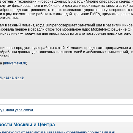
ке сетевых технологий, - говорит Джеймс Бристоу. - Многие операторы сейча
услугам фиксированного и мобильного доступа и производительности сетей з
uniper предлагает решения, которые позволяют существенно усовершенствов
 и я рад возможности работать с командой в регионе EMEA, предлагая решен
фективным».
м в важный момент, когда Juniper совершает заметный шаг в развитии иннов
ировала первое в отрасли открытое мобильное ядро MobileNext, решение QF
ширив линейку продуктов для операторов на этапе построения новых сетей».
вационных продуктов для работы сетей. Компания предлагает программные и
 обработки данных, для конечных пользователей и «облачных» вычислений, 
сетей.
а (
info@mskit.ru
)
я
,
назначение
гу Сдачи узла связи.
вости Москвы и Центра
 переходит от автоматизации задач к управлению процессами и AI