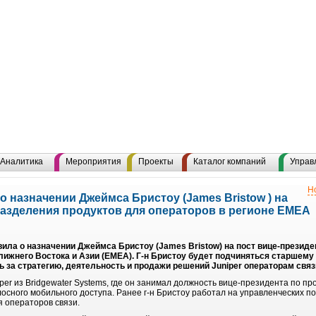
Аналитика
Мероприятия
Проекты
Каталог компаний
Управ
Н
о назначении Джеймса Бристоу (James Bristow ) на
разделения продуктов для операторов в регионе EMEA
вила о назначении Джеймса Бристоу (James Bristow) на пост вице-презид
лижнего Востока и Азии (EMEA). Г-н Бристоу будет подчиняться старшему
ть за стратегию, деятельность и продажи решений Juniper операторам связ
per из Bridgewater Systems, где он занимал должность вице-президента по п
осного мобильного доступа. Ранее г-н Бристоу работал на управленческих п
я операторов связи.