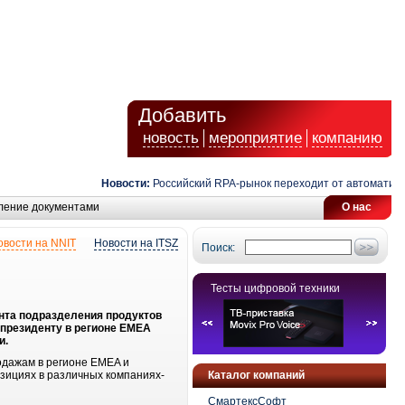
Добавить
новость
мероприятие
компанию
Новости:
Российский RPA-рынок переходит от автоматизаци
ление документами
О нас
овости на NNIT
Новости на ITSZ
Поиск:
Тесты цифровой техники
ента подразделения продуктов
 президенту в регионе EMEA
и.
родажам в регионе EMEA и
озициях в различных компаниях-
Каталог компаний
СмартексСофт