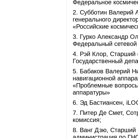
Федеральное космичес
2. Субботин Валерий 
генерального директо
«Российские космичес
3. Гурко Александр О
Федеральный сетевой 
4. Рэй Клор, Cтарший
Государственный деп
5. Бабаков Валерий Н
навигационной аппара
«Проблемные вопросы
аппаратуры»
6. Эд Бастиансен, iLO
7. Питер Де Смет, Со
комиссия;
8. Ванг Дзю, Старший
администрация по ГН