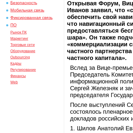
Открывая Форум, Виц
Безопасность
Иванов заявил, что «
Мобильная связь
обеспечить свой нави
Фиксированная связь
что навигационный с
ПО
предоставляться бесп
Рынок ПК
шара». Он также под
Маркетинг
«коммерциализации с
Торговые сети
частного партнерств
Оборудование
частного капитала».
Outsourcing
Кадры
Вслед за Вице-премье
Регулирование
Председатель Комитет
Финансы
информационной поли
Web
Сергей Железняк и за
председателя Государ
После выступлений Се
состоялось пленарное
докладов российских 
1. Шилов Анатолий Ев