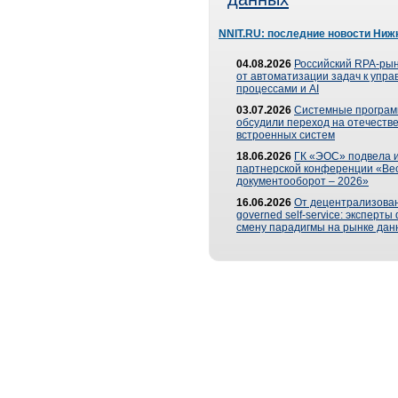
NNIT.RU: последние новости Ниж
04.08.2026
Российский RPA-рын
от автоматизации задач к упр
процессами и AI
03.07.2026
Системные програ
обсудили переход на отечеств
встроенных систем
18.06.2026
ГК «ЭОС» подвела и
партнерской конференции «Ве
документооборот – 2026»
16.06.2026
От децентрализован
governed self-service: эксперт
смену парадигмы на рынке дан