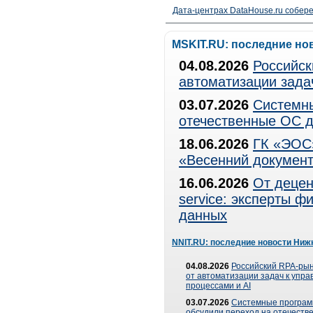
Дата-центрах DataHouse.ru собер
MSKIT.RU: последние но
04.08.2026
Российск
автоматизации зада
03.07.2026
Системны
отечественные ОС д
18.06.2026
ГК «ЭОС»
«Весенний документ
16.06.2026
От децен
service: эксперты 
данных
NNIT.RU: последние новости Ниж
04.08.2026
Российский RPA-рын
от автоматизации задач к упр
процессами и AI
03.07.2026
Системные програ
обсудили переход на отечеств