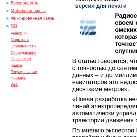
Безопасность
версия для печати
Мобильная связь
Радиос
Фиксированная связь
своем 
ПО
омских
Рынок ПК
котора
Маркетинг
точнос
Торговые сети
спутни
Оборудование
Outsourcing
В статье говорится, ч
Кадры
с точностью до санти
Регулирование
данных – и до миллим
Финансы
навигаторов это недос
Web
десятками метров».
«Новая разработка не
линий электропередач
автоматически управ
траектории движения 
По мнению экспертов