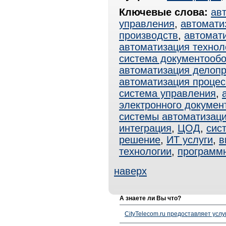
Ключевые слова:
ав
управления
,
автомати
производств
,
автомат
автоматизация технол
система документооб
автоматизация делоп
автоматизация процес
система управления
,
электронного докумен
системы автоматизац
интеграция
,
ЦОД
,
сис
решение
,
ИТ услуги
,
в
технологии
,
программ
наверх
А знаете ли Вы что?
CityTelecom.ru предоставляет услу