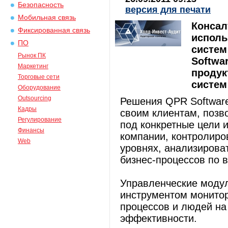
Безопасность
версия для печати
Мобильная связь
Консал
Фиксированная связь
исполь
ПО
систем
Рынок ПК
Softwa
Маркетинг
продук
Торговые сети
систем
Оборудование
Outsourcing
Решения QPR Software
Кадры
своим клиентам, позв
Регулирование
под конкретные цели и
Финансы
компании, контролиро
Web
уровнях, анализирова
бизнес-процессов по 
Управленческие моду
инструментом монитор
процессов и людей на
эффективности.