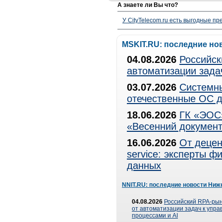
А знаете ли Вы что?
У CityTelecom.ru есть выгодные п
MSKIT.RU: последние но
04.08.2026
Российск
автоматизации зада
03.07.2026
Системны
отечественные ОС д
18.06.2026
ГК «ЭОС»
«Весенний документ
16.06.2026
От децен
service: эксперты 
данных
NNIT.RU: последние новости Ниж
04.08.2026
Российский RPA-рын
от автоматизации задач к упр
процессами и AI