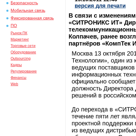
Безопасность
версия для печати
Мобильная связь
В связи с изменениям
Фиксированная связь
«СИТРОНИКС ИТ» Дир
ПО
телекоммуникационны
Рынок ПК
Колпачев, ранее воз
Маркетинг
партнёров «КомпТек 
Торговые сети
Оборудование
Москва 13 октября 2
Outsourcing
Технологии», один из
Кадры
ведущих поставщиков 
Регулирование
информационных техно
Финансы
официально сообщает 
Web
должность Директора
решений в российском
До перехода в «СИТР
течение пяти лет явл
проектной поддержки 
из ведущих дистрибью