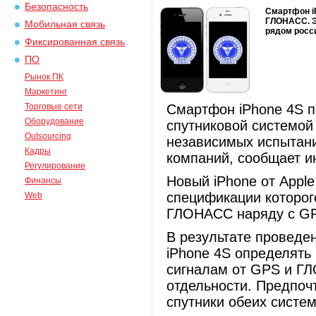
Безопасность
Смартфон i
ГЛОНАСС. Э
Мобильная связь
рядом росс
Фиксированная связь
ПО
Рынок ПК
Маркетинг
Торговые сети
Смартфон iPhone 4S п
Оборудование
спутниковой системой
Outsourcing
независимых испытани
Кадры
компаний, сообщает и
Регулирование
Новый iPhone от Appl
Финансы
спецификации которог
Web
ГЛОНАСС наряду с G
В результате проведе
iPhone 4S определять
сигналам от GPS и ГЛ
отдельности. Предпоч
спутники обеих систе