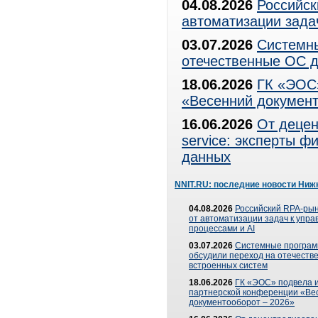
04.08.2026
Российск
автоматизации зада
03.07.2026
Системны
отечественные ОС д
18.06.2026
ГК «ЭОС»
«Весенний документ
16.06.2026
От децен
service: эксперты 
данных
NNIT.RU: последние новости Ниж
04.08.2026
Российский RPA-рын
от автоматизации задач к упр
процессами и AI
03.07.2026
Системные програ
обсудили переход на отечеств
встроенных систем
18.06.2026
ГК «ЭОС» подвела и
партнерской конференции «Ве
документооборот – 2026»