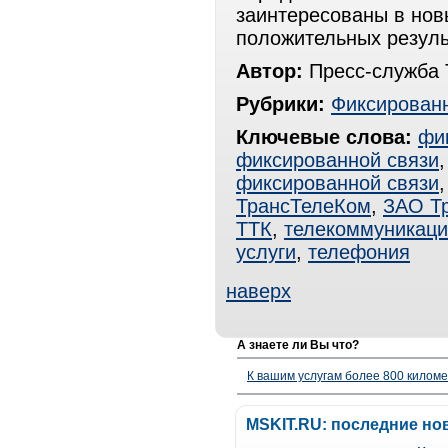
заинтересованы в нов
положительных резуль
Автор:
Пресс-служба 
Рубрики:
Фиксированн
Ключевые слова:
фи
фиксированной связи
фиксированной связи
ТрансТелеКом
,
ЗАО Т
ТТК
,
телекоммуникаци
услуги
,
телефония
наверх
А знаете ли Вы что?
К вашим услугам более 800 километ
MSKIT.RU: последние но