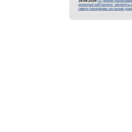
16.06.2026
От децентрализован
governed self-service: эксперт
смену парадигмы на рынке дан