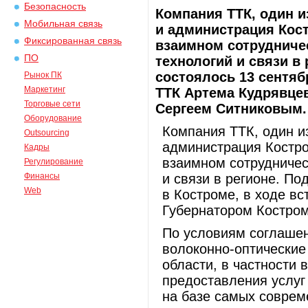
Безопасность
Компания ТТК, один и
Мобильная связь
и администрация Кос
Фиксированная связь
взаимном сотрудниче
ПО
технологий и связи в
состоялось 13 сентяб
Рынок ПК
Маркетинг
ТТК Артема Кудрявце
Торговые сети
Сергеем Ситниковым.
Оборудование
Компания ТТК, один и
Outsourcing
администрация Костро
Кадры
взаимном сотрудничес
Регулирование
Финансы
и связи в регионе. По
Web
в Костроме, в ходе в
Губернатором Костром
По условиям соглашен
волоконно-оптические
области, в частности 
предоставления услуг
на базе самых соврем