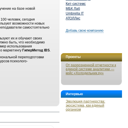
Кит-системс
учение на базе новой
МБК Лаб
Umbrella IT
АТОЛЛис
100 человек, сегодня
ользуют возможности новых
Преподаватели самостоятельно
Добавь свою компанию
ьзуют их и обучают своих
лжно быть, что необходимо
имер использования
по маркетингу
ГиперМетод IBS
.
Проекты
сиональной переподготовки
урсов психолого-
От разрозненной отчетности к
единой системе аналитики —
кейс «Холодильник.ру»
Интервью
Эволюция партнерства:
экосистема, как единый
организм