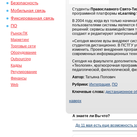
Безопасность
Студенты
Православного Свято-Ти
Мобильная связь
программной платформы
eLearning
Фиксированная связь
В 2004 году, когда вуз только начи
пользователями системы являются б
ПО
решений: сервисы взаимодействия т
Рынок ПК
создают и редактируют электронный 
Маркетинг
«Сегодня многие вузы внедряют сист
студентов дистанционно. В ПСТГУ у
Торговые сети
изменить. Проект внедрения програ
Оборудование
современных информационных технол
Outsourcing
Сегодня на факультете дополнитель
Кадры
«Теология», краткосрочная програм
педагогической, филологической, ф
Регулирование
Автор:
Татьяна Попович
Финансы
Рубрики:
Интеграция
,
ПО
Web
Ключевые слова:
дистанционное о
наверх
А знаете ли Вы что?
До 11 мая есть еще возможность з