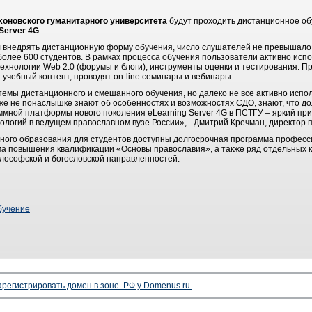
хоновского гуманитарного университета
будут проходить дистанционное об
 Server 4G
.
нал внедрять дистанционную форму обучения, число слушателей не превышало 
олее 600 студентов. В рамках процесса обучения пользователи активно исп
ехнологии Web 2.0 (форумы и блоги), инструменты оценки и тестирования. 
учебный контент, проводят on-line семинары и вебинары.
емы дистанционного и смешанного обучения, но далеко не все активно испол
же не понаслышке знают об особенностях и возможностях СДО, знают, что до
ммной платформы нового поколения eLearning Server 4G в ПСТГУ – яркий пр
огий в ведущем православном вузе России», - Дмитрий Кречман, директор 
ного образования для студентов доступны долгосрочная программа профес
ма повышения квалификации «Основы православия», а также ряд отдельных к
илософской и богословской направленностей.
бучение
арегистрировать домен в зоне .РФ у Domenus.ru.