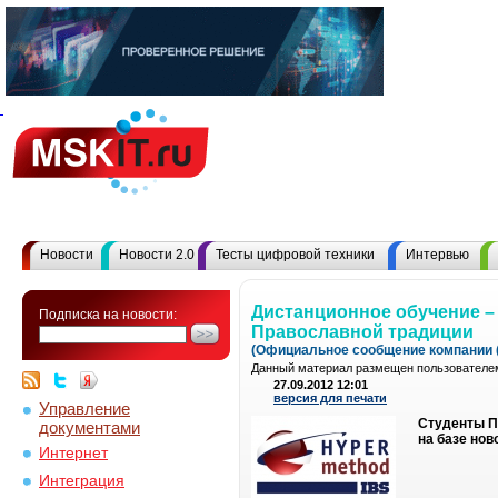
Новости
Новости 2.0
Тесты цифровой техники
Интервью
Дистанционное обучение –
Подписка на новости:
Православной традиции
(Официальное сообщение компании (
Данный материал размещен пользователем
27.09.2012 12:01
версия для печати
Управление
Студенты П
документами
на базе нов
Интернет
Интеграция