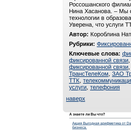
Россошанского филиа
Нина Хасанова. – Мы 
технологии в образов
Уверена, что услуги 
Автор:
Короблина Нат
Рубрики:
Фиксированн
Ключевые слова:
фи
фиксированной связи
фиксированной связи
ТрансТелеКом
,
ЗАО Т
ТТК
,
телекоммуникаци
услуги
,
телефония
наверх
А знаете ли Вы что?
Акция Выгодная арифметика от Da
бизнеса.