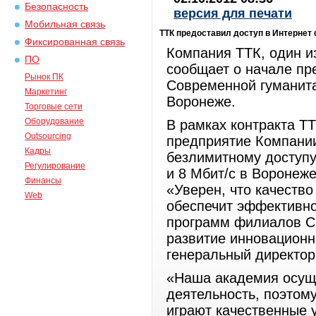
Безопасность
версия для печати
Мобильная связь
ТТК предоставил доступ в Интерне
Фиксированная связь
Компания ТТК, один и
ПО
сообщает о начале пр
Рынок ПК
Современной гуманита
Маркетинг
Воронеже.
Торговые сети
Оборудование
В рамках контракта Т
Outsourcing
предприятие Компани
Кадры
безлимитному доступу
Регулирование
и 8 Мбит/с в Воронеже
Финансы
«Уверен, что качество
Web
обеспечит эффективно
программ филиалов СГ
развитие инновационн
генеральный директор
«Наша академия осущ
деятельность, поэтом
играют качественные у