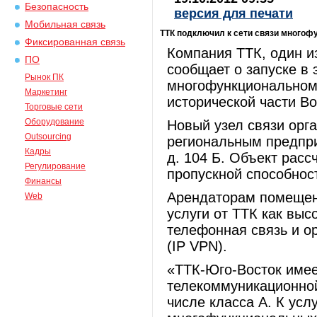
Безопасность
версия для печати
Мобильная связь
ТТК подключил к сети связи многоф
Фиксированная связь
Компания ТТК, один и
ПО
сообщает о запуске в 
Рынок ПК
многофункциональном
Маркетинг
исторической части В
Торговые сети
Оборудование
Новый узел связи орг
Outsourcing
региональным предпри
Кадры
д. 104 Б. Объект расс
Регулирование
пропускной способност
Финансы
Арендаторам помещен
Web
услуги от ТТК как выс
телефонная связь и о
(IP VPN).
«ТТК-Юго-Восток имее
телекоммуникационной
числе класса А. К ус