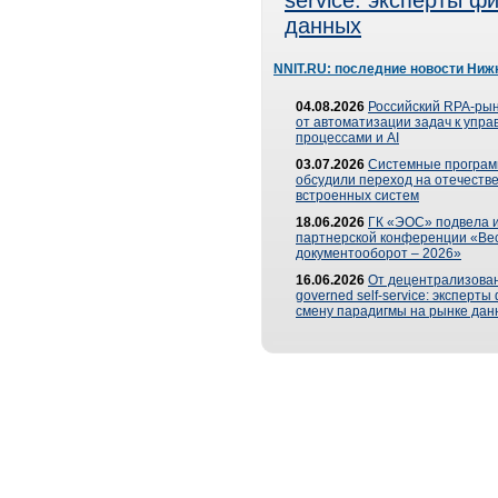
service: эксперты 
данных
NNIT.RU: последние новости Ниж
04.08.2026
Российский RPA-рын
от автоматизации задач к упр
процессами и AI
03.07.2026
Системные програ
обсудили переход на отечеств
встроенных систем
18.06.2026
ГК «ЭОС» подвела и
партнерской конференции «Ве
документооборот – 2026»
16.06.2026
От децентрализован
governed self-service: эксперт
смену парадигмы на рынке дан