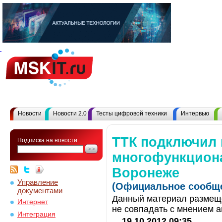
Новости
Новости 2.0
Тесты цифровой техники
Интервью
ТТК подключил 
Подписка на новости:
многофункциона
Воронеже
Управление
(Официальное сообще
документами
Данный материал размеще
Интернет
не совпадать с мнением а
Интеграция
19.10.2012 09:35