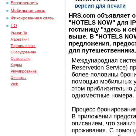
Безопасность
версия для печати
Мобильная связь
HRS.com объявляет о
Фиксированная связь
"HOTELS NOW" для iP
ПО
гостиницу "здесь и с
Рынок ПК
выше. В "HOTELS NO
Маркетинг
предложения, предо
Торговые сети
для путешественника
Оборудование
Outsourcing
Международная систе
Кадры
Reservetion Service) 
Регулирование
более половины брони
Финансы
помощью мобильных ус
Web
этом приблизительно 
одноместные номера.
Процесс бронирования 
В приложении предст
описанием, что значи
проживания. С помощ