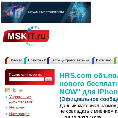
Новости
Новости 2.0
Тесты цифровой техники
Интервью
HRS.com объявл
Подписка на новости:
нового бесплат
NOW" для iPhon
Управление
(Официальное сообще
документами
Данный материал размеще
Интернет
не совпадать с мнением а
Интеграция
16.11.2012 10:48