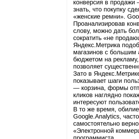
конверсия в продажи 
знать, что покупку сд
«женские ремни». Goog
Проанализировав кон
слову, можно дать б
сократить «не продаю
Яндекс.Метрика подобн
магазинов с большим 
бюджетом на рекламу,
позволяет существенн
Зато в Яндекс.Метрик
показывает шаги поль
— корзина, формы отп
кликов наглядно пока
интересуют пользоват
В то же время, обили
Google.Analytics, час
самостоятельно верно
«Электронной коммерц
программиста.