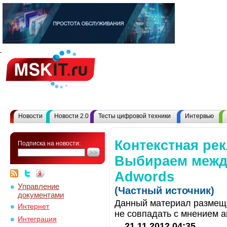
Новости
Новости 2.0
Тесты цифровой техники
Интервью
Контекстная рек
Подписка на новости:
Выбираем между
Adwords
Управление
(Частный источник)
документами
Данный материал размеще
Интернет
не совпадать с мнением а
Интеграция
21.11.2012 04:35