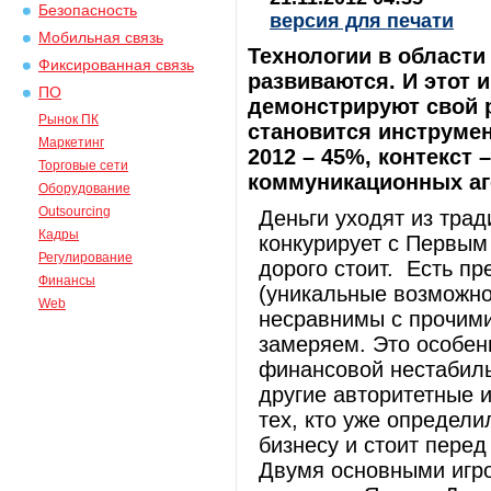
Безопасность
версия для печати
Мобильная связь
Технологии в области
Фиксированная связь
развиваются. И этот
ПО
демонстрируют свой р
Рынок ПК
становится инструмен
Маркетинг
2012 – 45%, контекст
Торговые сети
коммуникационных аге
Оборудование
Outsourcing
Деньги уходят из трад
Кадры
конкурирует с Первым 
Регулирование
дорого стоит. Есть п
Финансы
(уникальные возможно
Web
несравнимы с прочими
замеряем. Это особен
финансовой нестабиль
другие авторитетные 
тех, кто уже определи
бизнесу и стоит пере
Двумя основными игро