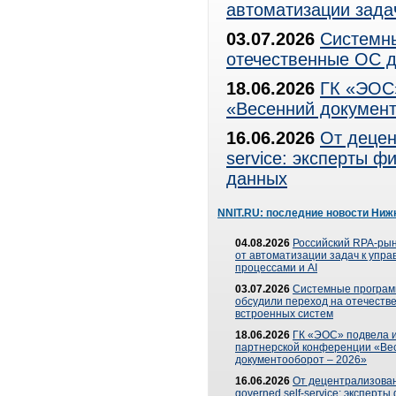
автоматизации зада
03.07.2026
Системны
отечественные ОС д
18.06.2026
ГК «ЭОС»
«Весенний документ
16.06.2026
От децен
service: эксперты 
данных
NNIT.RU: последние новости Ниж
04.08.2026
Российский RPA-рын
от автоматизации задач к упр
процессами и AI
03.07.2026
Системные програ
обсудили переход на отечеств
встроенных систем
18.06.2026
ГК «ЭОС» подвела и
партнерской конференции «Ве
документооборот – 2026»
16.06.2026
От децентрализован
governed self-service: эксперт