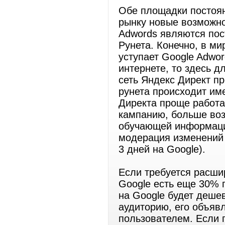
Обе площадки постоян
рынку новые возможно
Adwords являются пос
Рунета. Конечно, в м
уступает Google Adwor
интернете, то здесь д
сеть Яндекс Директ п
рунета происходит им
Директа проще работат
кампанию, больше воз
обучающей информации
модерация изменений 
3 дней на Google).
Если требуется расши
Google есть еще 30% 
на Google будет деше
аудиторию, его объяв
пользователем. Если 