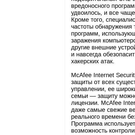
вредоносного програм
удвоилось, и все чащ
Кроме того, специали
частоты обнаружения 
программ, использующ
заражения компьютеро
другие внешние устро
и навсегда обезопаси
хакерских атак.
McAfee Internet Secur
защиты от всех сущес
управлении, ее широк
семьи — защиту можно
лицензии. McAfee Inte
даже самые свежие в
реального времени бе
Программа используе
возможность контроли