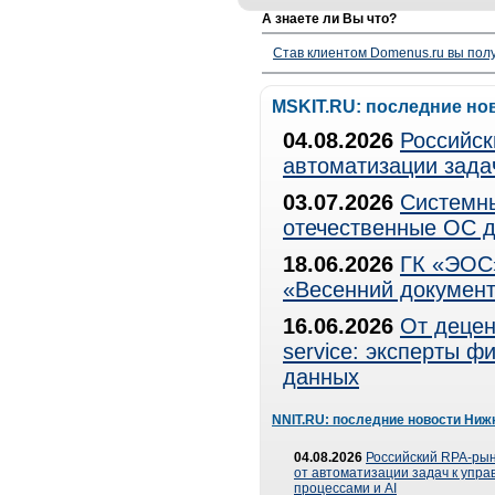
А знаете ли Вы что?
Став клиентом Domenus.ru вы п
MSKIT.RU: последние но
04.08.2026
Российск
автоматизации зада
03.07.2026
Системны
отечественные ОС д
18.06.2026
ГК «ЭОС»
«Весенний документ
16.06.2026
От децен
service: эксперты 
данных
NNIT.RU: последние новости Ниж
04.08.2026
Российский RPA-рын
от автоматизации задач к упр
процессами и AI