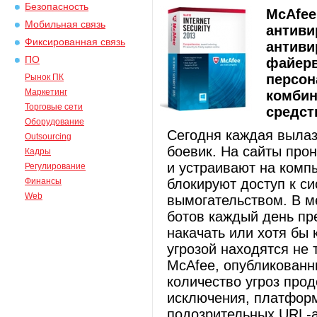
Безопасность
McAfee
Мобильная связь
антиви
Фиксированная связь
антиви
ПО
файерв
персон
Рынок ПК
Маркетинг
комбин
Торговые сети
средст
Оборудование
Сегодня каждая вылаз
Outsourcing
боевик. На сайты про
Кадры
и устраивают на комп
Регулирование
Финансы
блокируют доступ к с
Web
вымогательством. В м
ботов каждый день пре
накачать или хотя бы 
угрозой находятся не
McAfee, опубликованны
количество угроз прод
исключения, платформ
подозрительных URL-а